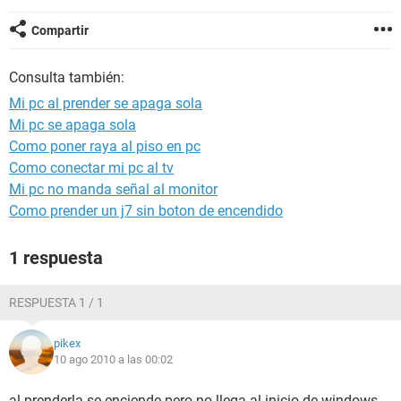
Compartir
Consulta también:
Mi pc al prender se apaga sola
Mi pc se apaga sola
Como poner raya al piso en pc
Como conectar mi pc al tv
Mi pc no manda señal al monitor
Como prender un j7 sin boton de encendido
1 respuesta
RESPUESTA 1 / 1
pikex
10 ago 2010 a las 00:02
al prenderla se enciende pero no llega al inicio de windows