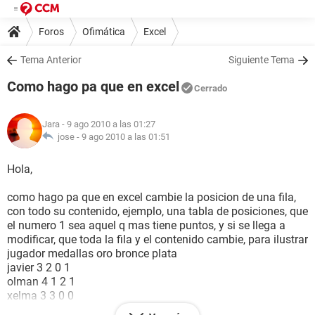
Foros
Ofimática
Excel
Tema Anterior
Siguiente Tema
Como hago pa que en excel
Cerrado
Jara
- 9 ago 2010 a las 01:27
jose -
9 ago 2010 a las 01:51
Hola,
como hago pa que en excel cambie la posicion de una fila,
con todo su contenido, ejemplo, una tabla de posiciones, que
el numero 1 sea aquel q mas tiene puntos, y si se llega a
modificar, que toda la fila y el contenido cambie, para ilustrar
jugador medallas oro bronce plata
javier 3 2 0 1
olman 4 1 2 1
xelma 3 3 0 0
entonces que el excel cambie a xelma al primer lugar, no se