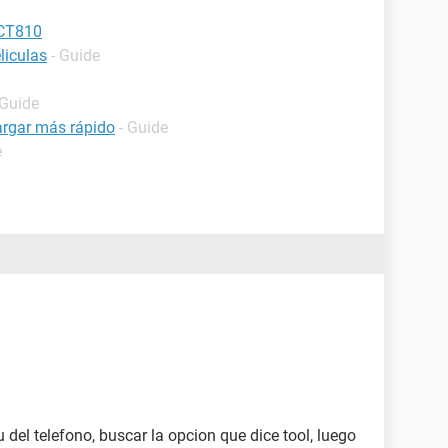
 CT810
liculas
- Guide
 Guide
argar más rápido
- Guide
e
 del telefono, buscar la opcion que dice tool, luego