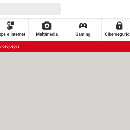
ps e Internet
Multimedia
Gaming
Cibersegurid
Videojuegos