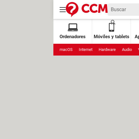
Ordenadores
Móviles y tablets
Ap
macOS
Internet
Hardware
Audio