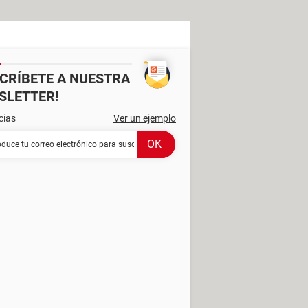
SCRÍBETE A NUESTRA
SLETTER!
cias
Ver un ejemplo