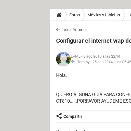
Foros
Móviles y tabletas
L
Tema Anterior
Configurar el internet wap 
LAML
- 8 ago 2010 a las 22:14
Tommy -
25 sep 2014 a las 05:4
Hola,
QUIERO ALGUNA GUIA PARA CONFI
CT810......PORFAVOR AYUDEME E
Compartir