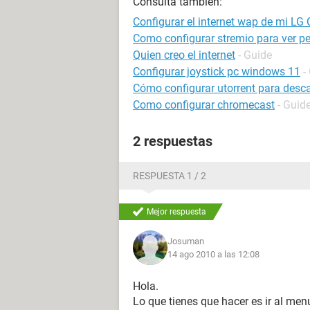
Consulta también:
Configurar el internet wap de mi LG
Como configurar stremio para ver pe
Quien creo el internet
- Guide
Configurar joystick pc windows 11
-
Cómo configurar utorrent para desc
Como configurar chromecast
- Guid
2 respuestas
RESPUESTA 1 / 2
Mejor respuesta
Josuman
14 ago 2010 a las 12:08
Hola.
Lo que tienes que hacer es ir al menu