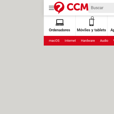
Ordenadores
Móviles y tablets
Ap
macOS
Internet
Hardware
Audio