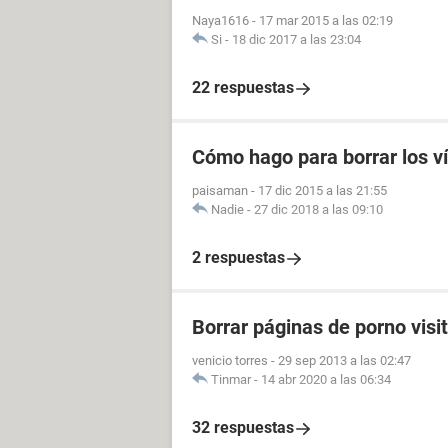
Naya1616
-
17 mar 2015 a las 02:19
Si
-
18 dic 2017 a las 23:04
22 respuestas
Cómo hago para borrar los v
paisaman
-
17 dic 2015 a las 21:55
Nadie
-
27 dic 2018 a las 09:10
2 respuestas
Borrar páginas de porno visi
venicio torres
-
29 sep 2013 a las 02:47
Tinmar
-
14 abr 2020 a las 06:34
32 respuestas