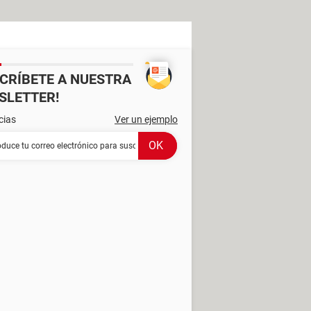
SCRÍBETE A NUESTRA
SLETTER!
cias
Ver un ejemplo