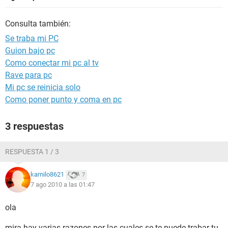
Consulta también:
Se traba mi PC
Guion bajo pc
Como conectar mi pc al tv
Rave para pc
Mi pc se reinicia solo
Como poner punto y coma en pc
3 respuestas
RESPUESTA 1 / 3
kamilo8621
7
7 ago 2010 a las 01:47
ola
mira hay varias razones por las cuales se te puede trabar tu