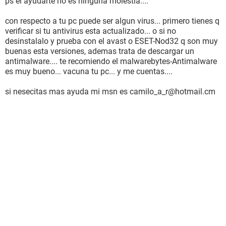
ps el ayudarte no es ninguna molestia....
con respecto a tu pc puede ser algun virus... primero tienes q
verificar si tu antivirus esta actualizado... o si no
desinstalalo y prueba con el avast o ESET-Nod32 q son muy
buenas esta versiones, ademas trata de descargar un
antimalware.... te recomiendo el malwarebytes-Antimalware
es muy bueno... vacuna tu pc... y me cuentas....
si nesecitas mas ayuda mi msn es camilo_a_r@hotmail.cm