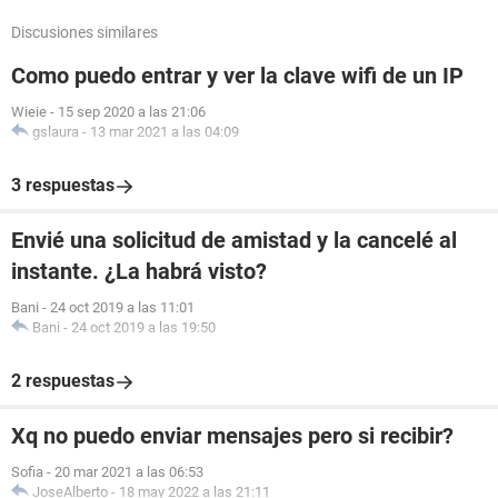
Discusiones similares
Como puedo entrar y ver la clave wifi de un IP
Wieie
-
15 sep 2020 a las 21:06
gslaura
-
13 mar 2021 a las 04:09
3 respuestas
Envié una solicitud de amistad y la cancelé al
instante. ¿La habrá visto?
Bani
-
24 oct 2019 a las 11:01
Bani
-
24 oct 2019 a las 19:50
2 respuestas
Xq no puedo enviar mensajes pero si recibir?
Sofia
-
20 mar 2021 a las 06:53
JoseAlberto
-
18 may 2022 a las 21:11