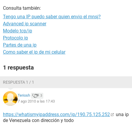
Consulta también:
Tengo una IP puedo saber quien envio el mnsj?
Advanced ip scanner
Modelo tcp/ip
Protocolo ip
Partes de una ip
Como saber el ip de mi celular
1 respuesta
RESPUESTA 1 / 1
Teriosh
3
7 ago 2010 a las 17:43
https://whatismyipaddress.com/ip/190.75.125.252
una ip
de Venezuela con dirección y todo