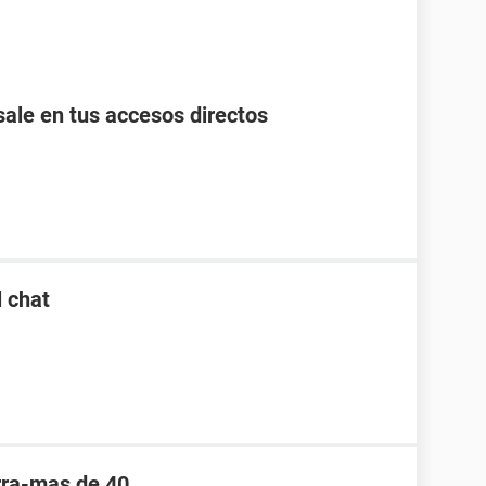
ale en tus accesos directos
l chat
rra-mas de 40