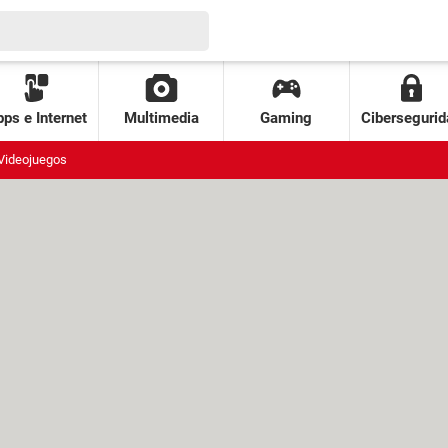
ps e Internet
Multimedia
Gaming
Cibersegurid
Videojuegos