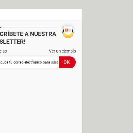
SCRÍBETE A NUESTRA
SLETTER!
cias
Ver un ejemplo