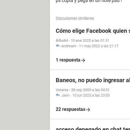
ps copia y pega en un note pad !
Discusiones similares
Cómo elige Facebook quien s
Bilbo84
-
10 ene 2022 a las 01:31
Andream
-
11 may 2022 a las 21:17
1 respuesta
Baneos, no puedo ingresar a
Verania
-
28 sep 2009 a las 04:51
Jann
-
10 jun 2023 a las 23:03
22 respuestas
acceso denegado en chat te