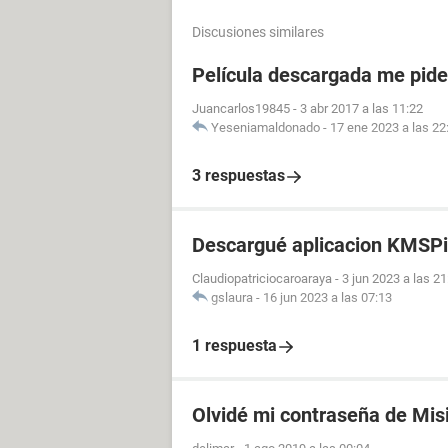
Discusiones similares
Película descargada me pid
Juancarlos19845
-
3 abr 2017 a las 11:22
Yeseniamaldonado
-
17 ene 2023 a las 22
3 respuestas
Descargué aplicacion KMSPi
Claudiopatriciocaroaraya
-
3 jun 2023 a las 21
gslaura
-
16 jun 2023 a las 07:13
1 respuesta
Olvidé mi contraseña de Mis