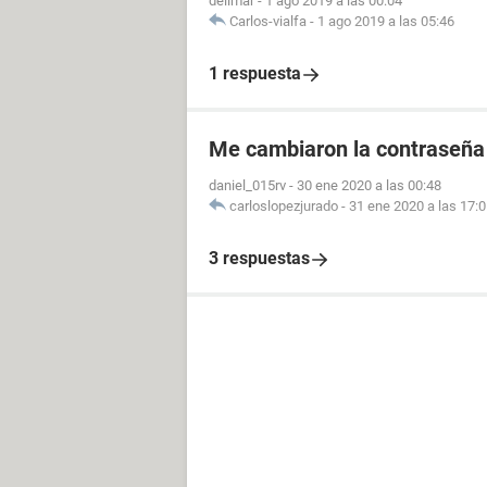
delimar
-
1 ago 2019 a las 00:04
Carlos-vialfa
-
1 ago 2019 a las 05:46
1 respuesta
Me cambiaron la contraseña
daniel_015rv
-
30 ene 2020 a las 00:48
carloslopezjurado
-
31 ene 2020 a las 17:
3 respuestas