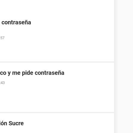
e contraseña
:57
co y me pide contraseña
:43
ión Sucre