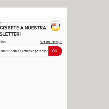
SCRÍBETE A NUESTRA
SLETTER!
cias
Ver un ejemplo