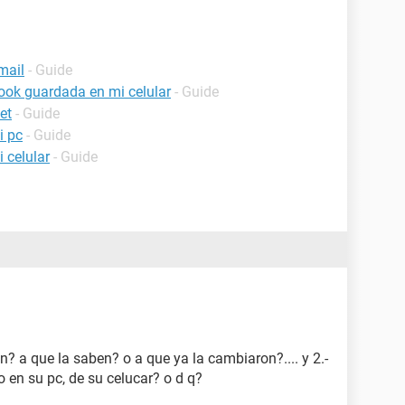
mail
- Guide
ook guardada en mi celular
- Guide
et
- Guide
i pc
- Guide
 celular
- Guide
n? a que la saben? o a que ya la cambiaron?.... y 2.-
 en su pc, de su celucar? o d q?