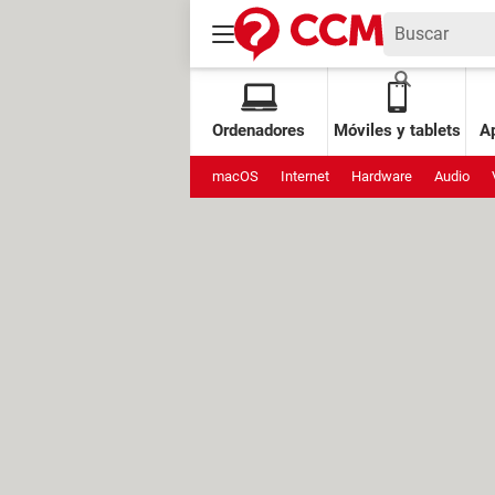
Ordenadores
Móviles y tablets
Ap
macOS
Internet
Hardware
Audio