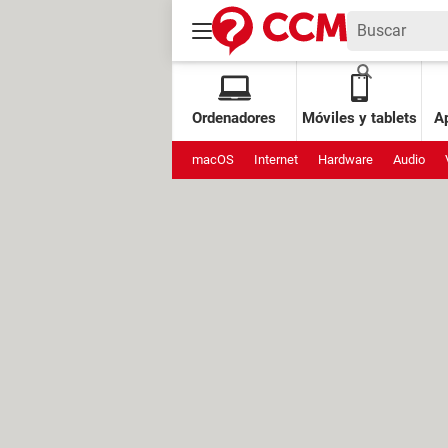
Ordenadores
Móviles y tablets
Ap
macOS
Internet
Hardware
Audio