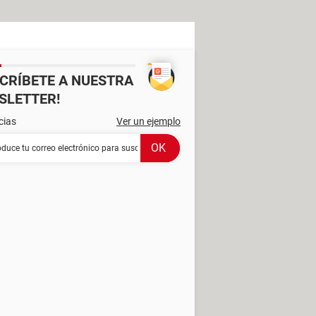
SCRÍBETE A NUESTRA
SLETTER!
cias
Ver un ejemplo