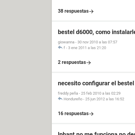
38 respuestas
bestel d6000, como instalarl
giowanna
-
30 nov 2010 a las 07:57
f
-
3 ene 2011 a las 21:20
2 respuestas
necesito configurar el bestel
freddy peña
-
25 feb 2010 a las 02:29
Hondureño
-
25 jun 2012 a las 16:52
16 respuestas
lphant no me funciona no de