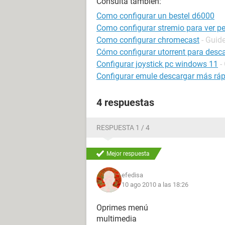
Consulta también:
Como configurar un bestel d6000
Como configurar stremio para ver pe
Como configurar chromecast
- Guid
Cómo configurar utorrent para desc
Configurar joystick pc windows 11
-
Configurar emule descargar más rá
4 respuestas
RESPUESTA 1 / 4
Mejor respuesta
efedisa
10 ago 2010 a las 18:26
Oprimes menú
multimedia