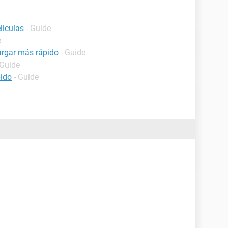
liculas
- Guide
e
argar más rápido
- Guide
 Guide
pido
- Guide