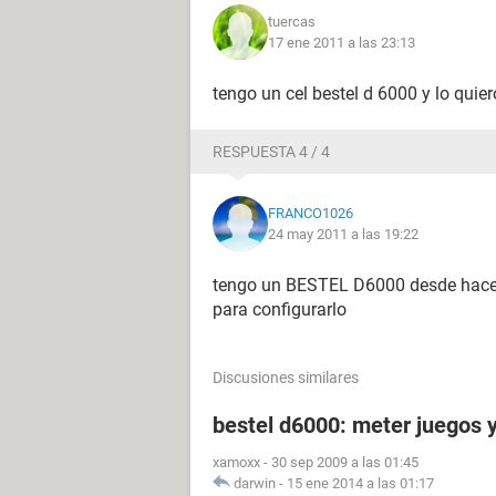
tuercas
17 ene 2011 a las 23:13
tengo un cel bestel d 6000 y lo quier
RESPUESTA 4 / 4
FRANCO1026
24 may 2011 a las 19:22
tengo un BESTEL D6000 desde hace 
para configurarlo
Discusiones similares
bestel d6000: meter juegos 
xamoxx
-
30 sep 2009 a las 01:45
darwin
-
15 ene 2014 a las 01:17