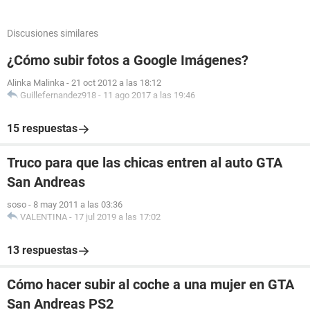
Discusiones similares
¿Cómo subir fotos a Google Imágenes?
Alinka Malinka
-
21 oct 2012 a las 18:12
Guillefernandez918
-
11 ago 2017 a las 19:46
15 respuestas
Truco para que las chicas entren al auto GTA
San Andreas
soso
-
8 may 2011 a las 03:36
VALENTINA
-
17 jul 2019 a las 17:02
13 respuestas
Cómo hacer subir al coche a una mujer en GTA
San Andreas PS2