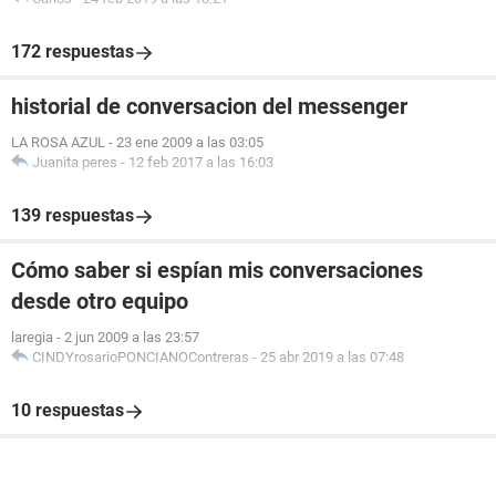
172 respuestas
historial de conversacion del messenger
LA ROSA AZUL
-
23 ene 2009 a las 03:05
Juanita peres
-
12 feb 2017 a las 16:03
139 respuestas
Cómo saber si espían mis conversaciones
desde otro equipo
laregia
-
2 jun 2009 a las 23:57
CINDYrosarioPONCIANOContreras
-
25 abr 2019 a las 07:48
10 respuestas