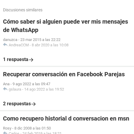
Discusiones similares
Cómo saber si alguien puede ver mis mensajes
de WhatsApp
danuzca
-
23 mar 2015 a las 22:22
AndreaCCM
-
8 abr 2020 a las 10:08
1 respuesta
Recuperar conversación en Facebook Parejas
Ana
-
9 ago 2022 a las 09:47
gslaura
-
14 ago 2022 a las 19:52
2 respuestas
Como recupero historial d conversacion en msn
Rosy
-
8 dic 2008 a las 01:50
Carlos
-
24 feb 2019 a las 18:21