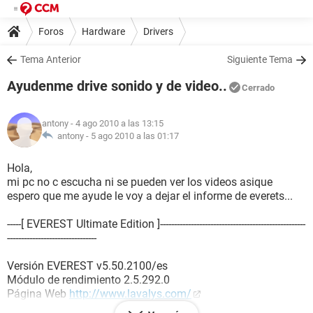
Foros
Hardware
Drivers
Tema Anterior
Siguiente Tema
Ayudenme drive sonido y de video..
Cerrado
antony
- 4 ago 2010 a las 13:15
antony -
5 ago 2010 a las 01:17
Hola,
mi pc no c escucha ni se pueden ver los videos asique
espero que me ayude le voy a dejar el informe de everets...
-----[ EVEREST Ultimate Edition ]----------------------------------------------------
--------------------------------
Versión EVEREST v5.50.2100/es
Módulo de rendimiento 2.5.292.0
Página Web
http://www.lavalys.com/
Tipo de informe Asistente de informes [ TRIAL VERSION ]