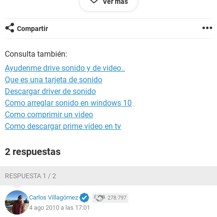
Ver más
Computadora antony
Generador Administrador
Sistema operativo Microsoft Windows XP Professional
Compartir
5.1.2600 (WinXP RTM)
Fecha 2010-08-02
Consulta también:
Hora 22:41
Ayudenme drive sonido y de video..
Que es una tarjeta de sonido
--------[ Resumen ]------------------------------------------------------------------------------
Descargar driver de sonido
-----------------------
Como arreglar sonido en windows 10
Computadora:
Como comprimir un video
Tipo de computadora Monoprocesador ACPI de PC
Como descargar prime video en tv
Sistema operativo Microsoft Windows XP Professional
Service Pack del sistema operativo [ TRIAL VERSION ]
2 respuestas
Internet Explorer 7.0.5730.11 (IE 7.0)
DirectX 4.09.00.0904 (DirectX 9.0c)
Nombre de la computadora antony
RESPUESTA 1 / 2
Nombre de usuario Administrador
Dominio de inicio de sesión [ TRIAL VERSION ]
Carlos Villagómez
278.797
Fecha / Hora 2010-08-02 / 22:41
4 ago 2010 a las 17:01