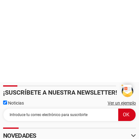
DMI Fabricante del chasis IBM
DMI Versión del chasis
DMI Número de serie del chasis [ TRIAL VERSION ]
DMI Identificador del chasis [ TRIAL VERSION ]
DMI Tipo de chasis Desktop Case
¡SUSCRÍBETE A NUESTRA NEWSLETTER!
Noticias
Ver un ejemplo
NOVEDADES