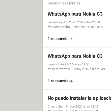
Discusiones similares
WhatsApp para Nokia C3
isaivelasquez
-
2 feb 2016 a las 23:04
Carlos-vialfa
-
2 feb 2016 a las 23:59
1 respuesta
WhatsApp para Nokia C3
caavi
-
3 may 2015 a las 19:50
bethoven201
-
3 may 2015 a las 21:49
1 respuesta
No puedo instalar la aplicaci
ChuchoSrc
-
11 ago 2021 a las 08:18