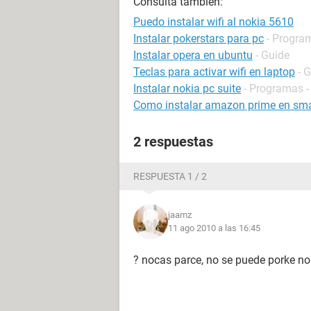
Consulta también:
Puedo instalar wifi al nokia 5610
Instalar pokerstars para pc
- Progra
Instalar opera en ubuntu
- Guide
Teclas para activar wifi en laptop
- 
Instalar nokia pc suite
- Programas -
Como instalar amazon prime en sma
2 respuestas
RESPUESTA 1 / 2
jaamz
11 ago 2010 a las 16:45
? nocas parce, no se puede porke no 