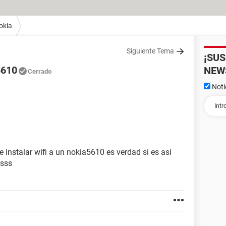
okia
Siguiente Tema
¡SU
5610
NEW
Cerrado
Noti
instalar wifi a un nokia5610 es verdad si es asi
sss