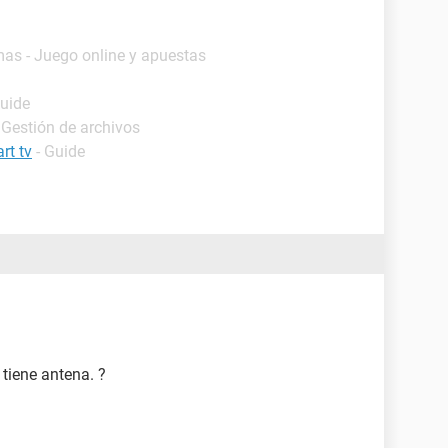
mas - Juego online y apuestas
Guide
 Gestión de archivos
rt tv
- Guide
tiene antena. ?