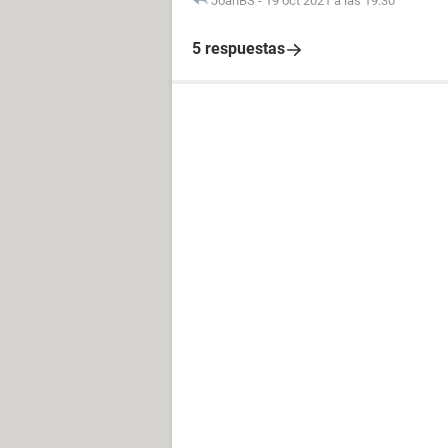
JoanBS
-
19 oct 2021 a las 19:30
5 respuestas