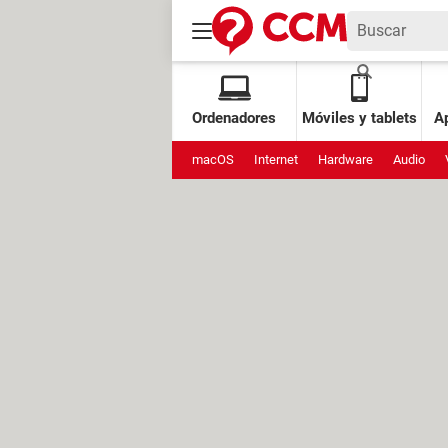
Ordenadores
Móviles y tablets
Ap
macOS
Internet
Hardware
Audio