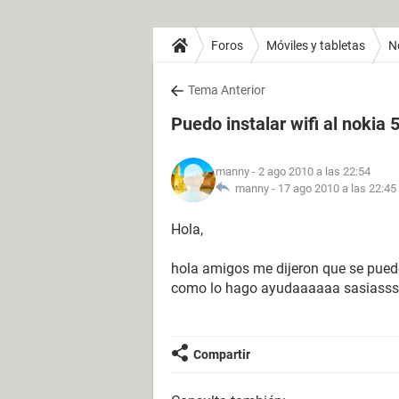
Foros
Móviles y tabletas
N
Tema Anterior
Puedo instalar wifi al nokia 
manny
- 2 ago 2010 a las 22:54
manny -
17 ago 2010 a las 22:45
Hola,
hola amigos me dijeron que se puede 
como lo hago ayudaaaaaa sasiasss
Compartir