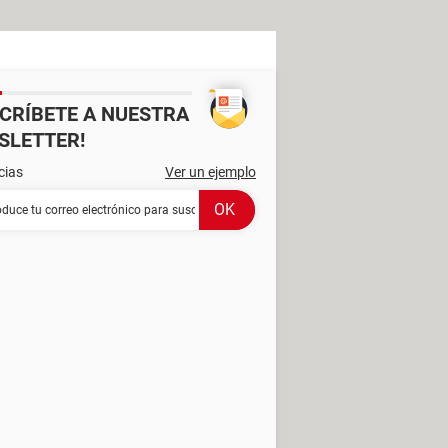
SCRÍBETE A NUESTRA
SLETTER!
cias
Ver un ejemplo