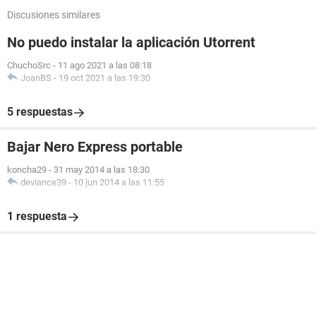
Discusiones similares
No puedo instalar la aplicación Utorrent
ChuchoSrc
-
11 ago 2021 a las 08:18
JoanBS
-
19 oct 2021 a las 19:30
5 respuestas
Bajar Nero Express portable
koncha29
-
31 may 2014 a las 18:30
deviance39
-
10 jun 2014 a las 11:55
1 respuesta