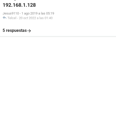
192.168.1.128
Jesus9110
-
1 ago 2019 a las 05:19
Telcel
-
20 oct 2022 a las 01:40
5 respuestas