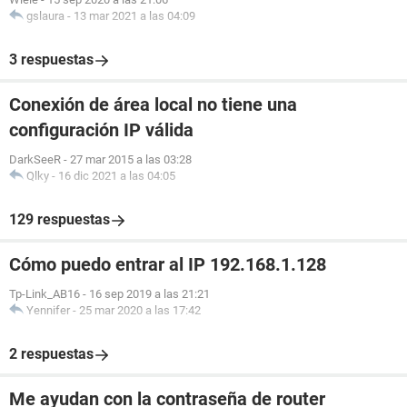
gslaura
-
13 mar 2021 a las 04:09
3 respuestas
Conexión de área local no tiene una
configuración IP válida
DarkSeeR
-
27 mar 2015 a las 03:28
Qlky
-
16 dic 2021 a las 04:05
129 respuestas
Cómo puedo entrar al IP 192.168.1.128
Tp-Link_AB16
-
16 sep 2019 a las 21:21
Yennifer
-
25 mar 2020 a las 17:42
2 respuestas
Me ayudan con la contraseña de router