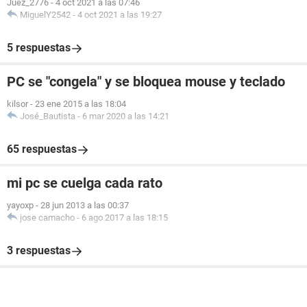
Juez_2776
-
4 oct 2021 a las 07:46
MiguelY2542
-
4 oct 2021 a las 19:27
5 respuestas
PC se "congela" y se bloquea mouse y teclado
kilsor
-
23 ene 2015 a las 18:04
José_Bautista
-
6 mar 2020 a las 14:21
65 respuestas
mi pc se cuelga cada rato
yayoxp
-
28 jun 2013 a las 00:37
jose camacho
-
6 ago 2017 a las 18:15
3 respuestas