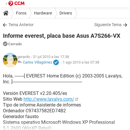
Foros
Hardware
Drivers
Tema Anterior
Siguiente Tema
Informe everest, placa base Asus A7S266-VX
Cerrado
gerardo
- 31 jul 2010 a las 17:38
Carlos Villagómez
-
1 ago 2010 a las 07:38
Hola, --------[ EVEREST Home Edition (c) 2003-2005 Lavalys,
Inc. ]------------------------------------------------------------
Versión EVEREST v2.20.405/es
Sitio Web
http://www.lavalys.com/
Tipo de informe Asistente de informes
Ordenador C97437582ED74B2
Generador fausto
Sistema operativo Microsoft Windows XP Professional
5.1.2600 (WinXP Retail)