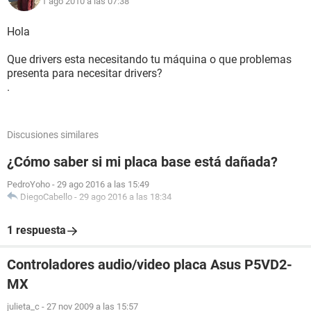
1 ago 2010 a las 07:38
Puerto de comunicación Puerto de impresora (LPT1)
Monitor:
Hola
Tarjeta gráfica SiS 315 Integrated
Acelerador 3D SiS 315 Integrated
Que drivers esta necesitando tu máquina o que problemas
presenta para necesitar drivers?
Multimedia:
.
Tarjeta de sonido SiS 7012 Audio Device
Almacenamiento:
Discusiones similares
Controlador IDE Controladora SiS PCI IDE
Disquetera de 3 1/2 Unidad de disquete
¿Cómo saber si mi placa base está dañada?
Disco duro SAMSUNG SV6003H (60 GB, 5400 RPM, Ultra-
ATA/100)
PedroYoho
-
29 ago 2016 a las 15:49
Lector óptico HL-DT-ST CD-RW GCE-8320B (32x/10x/40x
DiegoCabello
-
29 ago 2016 a las 18:34
CD-RW)
Lector óptico TOSHIBA DVD-ROM SD-M1612 (16x/48x DVD-
1 respuesta
ROM)
Estado de los discos duros SMART OK
Controladores audio/video placa Asus P5VD2-
Particiones:
MX
C: (NTFS) 57262 MB (45829 MB libre)
julieta_c
-
27 nov 2009 a las 15:57