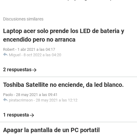
Discusiones similares
Laptop acer solo prende los LED de bateria y
encendido pero no arranca
Robert
-
1 abr 2021 a las 04:17
Miguel
-
8 oct 2022 a las 04:20
2 respuestas
Toshiba Satellite no enciende, da led blanco.
Paolo
-
28 may 2021 a las 09:41
piratacrimson
-
28 may 2021 a las 12:12
1 respuesta
Apagar la pantalla de un PC portatil