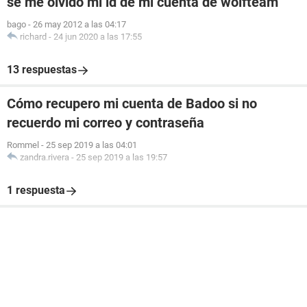
se me olvido mi id de mi cuenta de wolfteam
bago
-
26 may 2012 a las 04:17
richard
-
24 jun 2020 a las 17:55
13 respuestas
Cómo recupero mi cuenta de Badoo si no
recuerdo mi correo y contraseña
Rommel
-
25 sep 2019 a las 04:01
zandra.rivera
-
25 sep 2019 a las 19:57
1 respuesta