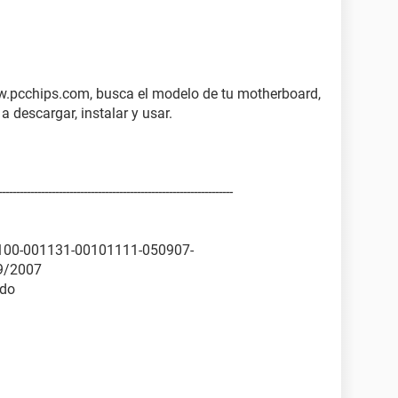
ido
do
cchips.com, busca el modelo de tu motherboard,
 comunicaciones (COM1)
a descargar, instalar y usar.
impresora ECP (LPT1)
stndar (16 MB)
-------------------------------------------------------------
DB] (HVKP710761)
-0100-001131-00101111-050907-
d Audio Controller
9/2007
ido
Controller - 0571
oller - 3149
uete
A Device (74 GB, IDE)
CE USB Device (1945 MB, USB)