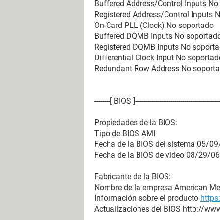
Buffered Address/Control Inputs No
Propiedades de la Placa Base:
Registered Address/Control Inputs 
Fabricante PCCHIPS
On-Card PLL (Clock) No soportado
Producto P29G
Buffered DQMB Inputs No soportad
Versión 1.0
Registered DQMB Inputs No soport
Número de serie 00000000
Differential Clock Input No soportad
Redundant Row Address No soport
[ Chasis ]
Propiedades del chasis:
--------[ BIOS ]---------------------------------------------
Fabricante PCCHIPS
Versión 1.0
Propiedades de la BIOS:
Número de serie 00000000
Tipo de BIOS AMI
Etiqueta 0123ABC
Fecha de la BIOS del sistema 05/09
Tipo de chasis Caja normal
Fecha de la BIOS de video 08/29/06
Estado del arranque Seguro
Estado de la alimentación Seguro
Fabricante de la BIOS:
Condiciones de temperatura Seguro
Nombre de la empresa American Meg
Condiciones de seguridad Ninguno
Información sobre el producto
https
Actualizaciones del BIOS http://ww
[ Procesadores / Intel(R) Pentium(R