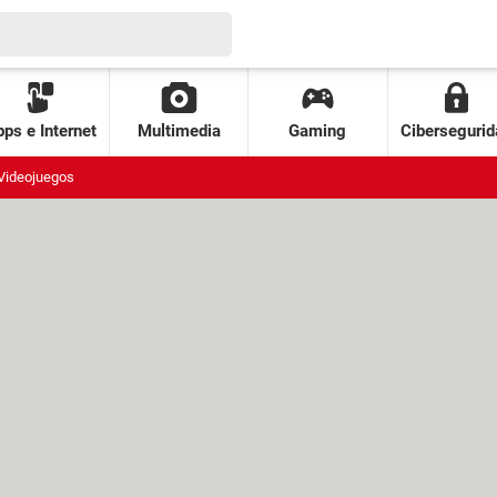
ps e Internet
Multimedia
Gaming
Cibersegurid
Videojuegos