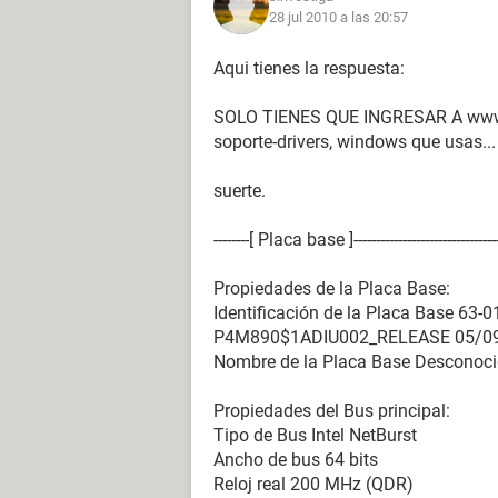
28 jul 2010 a las 20:57
Nombre de la Placa Base Desconoc
Chipset de la Placa Base Desconoci
Aqui tienes la respuesta:
Memoria del Sistema 496 MB
Tipo de BIOS AMI (05/09/07)
SOLO TIENES QUE INGRESAR A www.p
Puerto de comunicación Puerto de
soporte-drivers, windows que usas... 
Puerto de comunicación Puerto de 
suerte.
Monitor:
Tarjeta gráfica Tarjeta grfica VGA e
--------[ Placa base ]-------------------------------------
Monitor Monitor PnP genérico [No
Propiedades de la Placa Base:
Multimedia:
Identificación de la Placa Base 63
Tarjeta de sonido VIA AC'97 Enhance
P4M890$1ADIU002_RELEASE 05/0
Nombre de la Placa Base Desconoc
Almacenamiento:
Controlador IDE VIA Bus Master IDE 
Propiedades del Bus principal:
Controlador IDE VIA Serial ATA Contr
Tipo de Bus Intel NetBurst
Disquetera de 3 1/2 Unidad de disq
Ancho de bus 64 bits
Disco duro WDC WD800BB-63JKC0 AT
Reloj real 200 MHz (QDR)
Disco duro GENERIC USB DISK DEVI