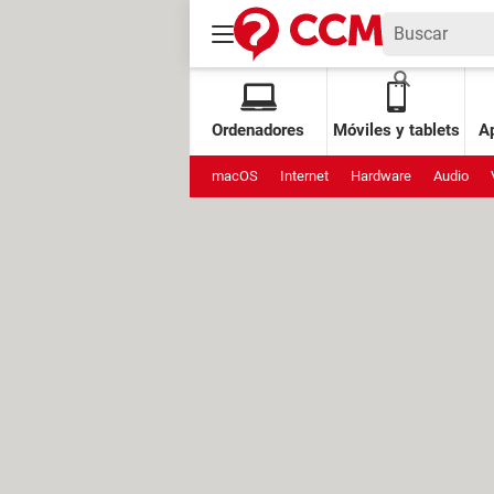
Ordenadores
Móviles y tablets
Ap
macOS
Internet
Hardware
Audio