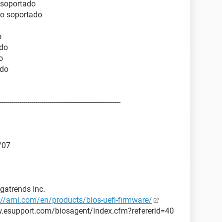
 soportado
No soportado
o
ado
o
ado
-----------------------------------------------------------
/07
atrends Inc.
://ami.com/en/products/bios-uefi-firmware/
w.esupport.com/biosagent/index.cfm?refererid=40
) D CPU 3.00GHz ]