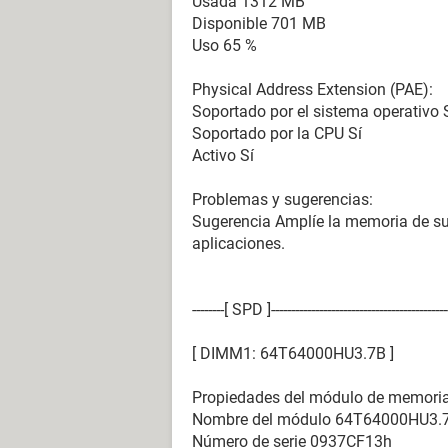
Usada 1312 MB
Impresora Microsoft Office Documen
Disponible 701 MB
Impresora Microsoft XPS Document 
Uso 65 %
Controlador USB1 VIA VT83C572 PCI
Controlador USB1 VIA VT83C572 PCI
Physical Address Extension (PAE):
Controlador USB1 VIA VT83C572 PCI
Soportado por el sistema operativo 
Controlador USB1 VIA VT83C572 PCI
Soportado por la CPU Sí
Controlador USB2 VIA USB 2.0 Enhan
Activo Sí
Dispositivos USB Dispositivo comp
Dispositivos USB Dispositivo de a
Problemas y sugerencias:
Dispositivos USB Dispositivo de en
Sugerencia Amplíe la memoria de su
Dispositivos USB Dispositivo de en
aplicaciones.
Dispositivos USB Dispositivo de en
Dispositivos USB Generic USB Hub
--------[ SPD ]----------------------------------------------
--------[ DMI ]----------------------------------------------
[ DIMM1: 64T64000HU3.7B ]
[ BIOS ]
Propiedades del módulo de memoria
Nombre del módulo 64T64000HU3.
Propiedades de la BIOS:
Número de serie 0937CF13h
Vendedor American Megatrends Inc.