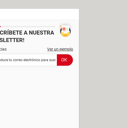
SCRÍBETE A NUESTRA
SLETTER!
cias
Ver un ejemplo