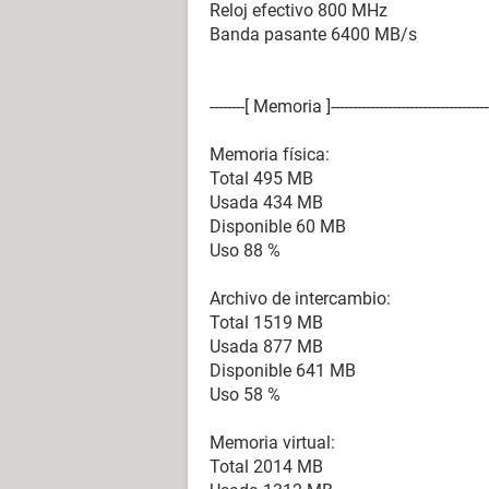
Reloj efectivo 800 MHz
Lector óptico LITE-ON COMBO SOHC
Banda pasante 6400 MB/s
DVD-ROM/CD-RW)
Estado de los discos duros SMART 
--------[ Memoria ]----------------------------------------
Particiones:
C: (NTFS) 76212 MB (28577 MB libr
Memoria física:
Total 495 MB
Dispositivos de entrada:
Usada 434 MB
Teclado Dispositivo de teclado HID
Disponible 60 MB
Ratón Mouse compatible con HID
Uso 88 %
Red:
Archivo de intercambio:
Tarjeta de Red VIA Rhine II Fast Ethe
Total 1519 MB
Modem HSP56 MR
Usada 877 MB
Disponible 641 MB
Dispositivos:
Uso 58 %
Impresora Enviar a OneNote 2007
Impresora Epson ESC/P Standard 3
Memoria virtual:
Impresora EPSON Stylus CX5600 Se
Total 2014 MB
Impresora Fax