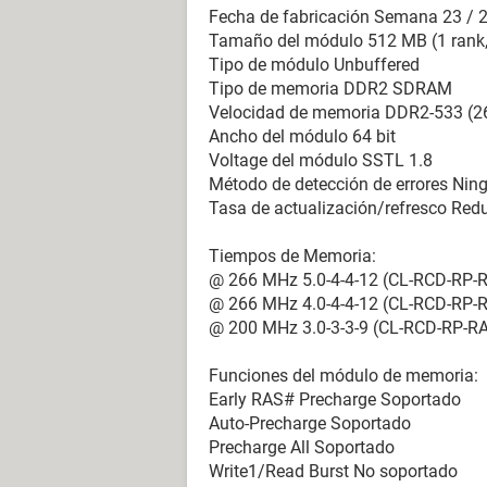
Fecha de fabricación Semana 23 / 
Versión 080013
Tamaño del módulo 512 MB (1 rank,
Fecha de salida 05/09/2007
Tipo de módulo Unbuffered
Tamaño 512 KB
Tipo de memoria DDR2 SDRAM
Dispositivos de arranque Floppy Dis
Velocidad de memoria DDR2-533 (
Funciones disponibles Flash BIOS, 
Ancho del módulo 64 bit
Standards soportados DMI, APM, AC
Voltage del módulo SSTL 1.8
Posibilidades de expansión ISA, PCI
Método de detección de errores Nin
Tasa de actualización/refresco Reduc
[ Sistema ]
Tiempos de Memoria:
Propiedades del Sistema:
@ 266 MHz 5.0-4-4-12 (CL-RCD-RP-
Fabricante PCCHIPS
@ 266 MHz 4.0-4-4-12 (CL-RCD-RP-
Producto P29G
@ 200 MHz 3.0-3-3-9 (CL-RCD-RP-R
Versión 1.0
Número de serie 00000000
Funciones del módulo de memoria:
Identificador único universal 000
Early RAS# Precharge Soportado
Tipo de arranque Botón marcha/pa
Auto-Precharge Soportado
Precharge All Soportado
[ Placa base ]
Write1/Read Burst No soportado