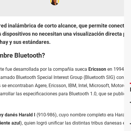
red inalámbrica de corto alcance, que permite conectar d
s dispositivos no necesitan una visualización directa 
hay y sus estándares.
ombre Bluetooth?
te fue desarrollada por la compañía sueca
Ericsson
en 1994. E
lamado Bluetooth Special Interest Group (Bluetooth SIG) con m
se encontraban Agere, Ericsson, IBM, Intel, Microsoft, Motorola,
arrollar las especificaciones para Bluetooth 1.0, que se publica
ey danés Harald I
(910-986), cuyo nombre completo era Harald I
iente azul
), quien logró unificar las distintas tribus danesas e in