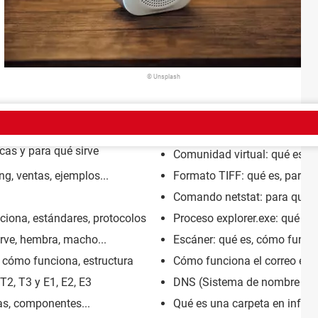
© Unsplash
cas y para qué sirve
Comunidad virtual: qué es, pa
g, ventas, ejemplos...
Formato TIFF: qué es, para qu
Comando netstat: para qué s
iona, estándares, protocolos
Proceso explorer.exe: qué es 
rve, hembra, macho...
Escáner: qué es, cómo funcio
, cómo funciona, estructura
Cómo funciona el correo elec
T2, T3 y E1, E2, E3
DNS (Sistema de nombre de d
cas, componentes...
Qué es una carpeta en infor