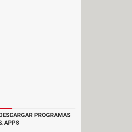
poco menos de cien metros cuando se
a radiada:
das de radio
(en la banda de
itan estar visualmente comunicados
encuentran separados por una pared.
el usuario, siempre y cuando uno se
DESCARGAR PROGRAMAS
& APPS