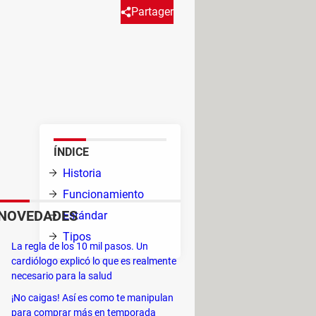
Partager
ispositivos entre sí sin una
para comunicarse. Conoce más
ÍNDICE
n
Historia
ás de
Funcionamiento
NOVEDADES
Estándar
ron en
Tipos
La regla de los 10 mil pasos. Un
cardiólogo explicó lo que es realmente
necesario para la salud
troducirlas al Cristianismo.
¡No caigas! Así es como te manipulan
para comprar más en temporada