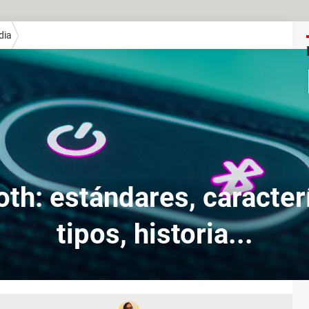
dia
oth: estándares, caracterí
tipos, historia...