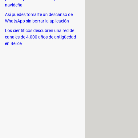
navideña
Así puedes tomarte un descanso de
WhatsApp sin borrar la aplicación
Los científicos descubren una red de
canales de 4.000 años de antigüedad
en Belice
o, a través de un rango aproximado
la comunicación entre habitaciones
onos móviles, artículos para el
l) entre sí,
sin utilizar una
A y, especialmente, en los