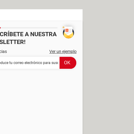
SCRÍBETE A NUESTRA
SLETTER!
cias
Ver un ejemplo