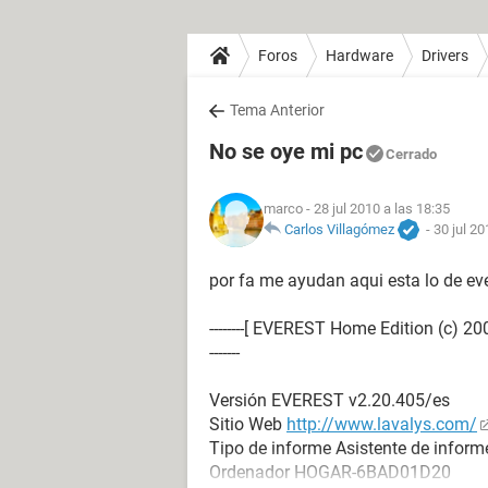
Foros
Hardware
Drivers
Tema Anterior
No se oye mi pc
Cerrado
marco
- 28 jul 2010 a las 18:35
Carlos Villagómez
-
30 jul 20
por fa me ayudan aqui esta lo de eve
--------[ EVEREST Home Edition (c) 2003-2005 L
-------
Versión EVEREST v2.20.405/es
Sitio Web
http://www.lavalys.com/
Tipo de informe Asistente de inform
Ordenador HOGAR-6BAD01D20