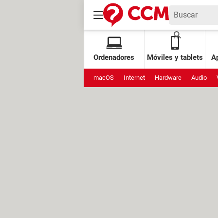
Ordenadores
Móviles y tablets
Ap
macOS
Internet
Hardware
Audio