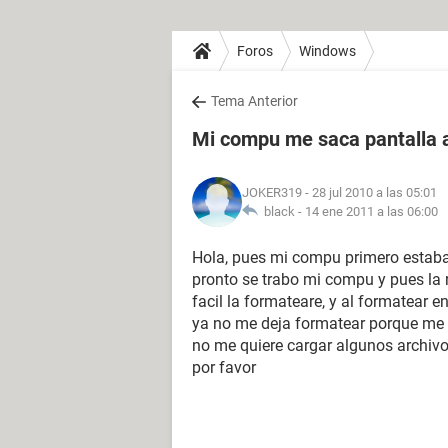
Foros
Windows
Tema Anterior
Mi compu me saca pantalla a
JOKER319
- 28 jul 2010 a las 05:01
black -
14 ene 2011 a las 06:00
Hola, pues mi compu primero estaba b
pronto se trabo mi compu y pues la r
facil la formateare, y al formatear 
ya no me deja formatear porque me r
no me quiere cargar algunos archivos
por favor