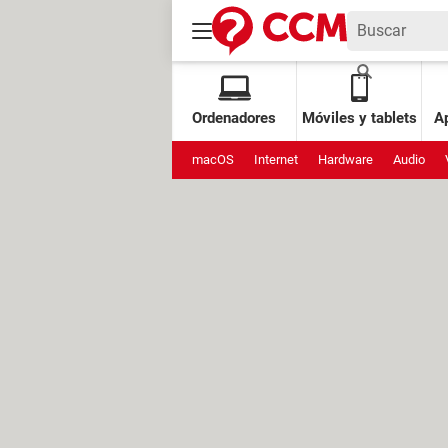
Ordenadores
Móviles y tablets
Ap
macOS
Internet
Hardware
Audio