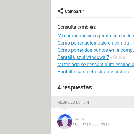
Compartir
Consulta también:
Mi compu me saca pantalla azul let
Como poner guion bajo en compu
-
Como poner dos puntos en la comp
Pantalla azul windows 7
- Guide
Mi teclado se desconfiguro escribe o
Pantalla completa chrome android
-
4 respuestas
RESPUESTA 1 / 4
novato
28 jul 2010 a las 05:14