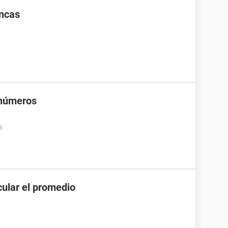
ancas
 números
6
cular el promedio