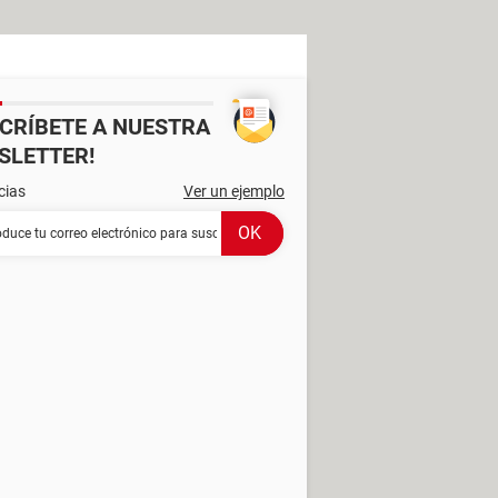
SCRÍBETE A NUESTRA
SLETTER!
cias
Ver un ejemplo