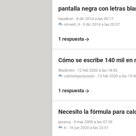
pantalla negra con letras bl
baudicer
-
8 dic 2014 a las 00:17
skree9_9
-
9 dic 2014 a las 03:37
1 respuesta
Cómo se escribe 140 mil en
Bladimiro
-
12 feb 2020 a las 18:55
carloslopezjurado
-
13 feb 2020 a las 15:3
1 respuesta
Necesito la fórmula para cal
jessica
-
9 mar 2009 a las 07:35
b
-
16 jun 2020 a las 23:51