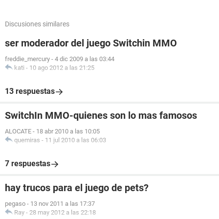
Discusiones similares
ser moderador del juego Switchin MMO
freddie_mercury
-
4 dic 2009 a las 03:44
kati
-
10 ago 2012 a las 21:25
13 respuestas
SwitchIn MMO-quienes son lo mas famosos
ALOCATE
-
18 abr 2010 a las 10:05
quemiras
-
11 jul 2010 a las 06:03
7 respuestas
hay trucos para el juego de pets?
pegaso
-
13 nov 2011 a las 17:37
Ray
-
28 may 2012 a las 22:18