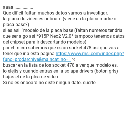
Tarjeta de sonido Altavoces (Realtek AC'97 Audio)
Tarjeta de sonido Realtek Digital Output (Realtek
aaaa.................
Que dificil faltan muchos datos vamos a investigar.
Almacenamiento:
la placa de video es onboard (viene en la placa madre o
Controlador IDE Controladora de almacenamiento 24CB de
placa base?)
Intel(R) 82801DB Ultra ATA
si es asi. "modelo de la placa base (faltan numeros tendria
Disquetera de 3 1/2 Unidad de disquete
que ser algo asi *915P Neo2 V2.0* tampoco tenemos datos
Disco duro ST380215A ATA Device
del chipset para ir descartando modelos)
Lector óptico LITE-ON COMBO SOHC-5235K ATA Device
por el micro sabemos que es un socket 478 asi que vas a
(DVD:16x, CD:52x/32x/52x DVD-ROM/CD-RW)
tener que ir a esta pagina
https://www.msi.com/index.php?
Estado de los discos duros SMART Desconocido
func=prodarchive&maincat_no=1
buscar en la lista de los socket 478 a ver que modelo es.
Particiones:
lo elejis y cuando entras en la solapa drivers (boton gris)
C: (NTFS) 76308 MB (7592 MB libre)
bajas el de la plca de video.
Si no es onboard no diste ningun dato. suerte
Dispositivos de entrada:
Teclado Teclado PS/2 estándar
Ratón Mouse compatible PS/2
Red:
Tarjeta de Red NIC de Fast Ethernet de la familia Realtek
RTL8139/810x (192.168.1.65)