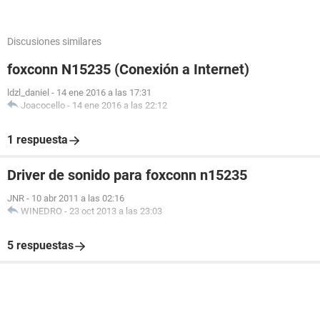
Discusiones similares
foxconn N15235 (Conexión a Internet)
ldzl_daniel
-
14 ene 2016 a las 17:31
Joacocello
-
14 ene 2016 a las 22:12
1 respuesta
Driver de sonido para foxconn n15235
JNR
-
10 abr 2011 a las 02:16
WINEDRO
-
23 oct 2013 a las 23:03
5 respuestas