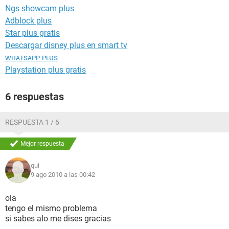
Ngs showcam plus
Adblock plus
Star plus gratis
Descargar disney plus en smart tv
ᴡʜᴀᴛsᴀᴘᴘ ᴘʟᴜs
Playstation plus gratis
6 respuestas
RESPUESTA 1 / 6
Mejor respuesta
qui
9 ago 2010 a las 00:42
ola
tengo el mismo problema
si sabes alo me dises gracias