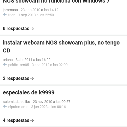
NGS showcam no funciona con Windows 7
jaromasa
-
23 sep 2010 a las 14:12
Irion
-
1 sep 2013 a las 22:50
8 respuestas
instalar webcam NGS showcam plus, no tengo
CD
ariana
-
8 abr 2011 a las 16:22
pakito_am05
-
3 ene 2012 a las 02:00
2 respuestas
especiales de k9999
solomiadanieliko
-
23 nov 2010 a las 00:57
elputomamo
-
3 jun 2023 a las 00:16
4 respuestas