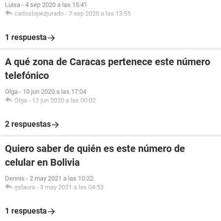
Luisa
-
4 sep 2020 a las 15:41
carloslopezjurado
-
7 sep 2020 a las 13:55
1 respuesta
A qué zona de Caracas pertenece este número
telefónico
Olga
-
10 jun 2020 a las 17:04
Olga
-
12 jun 2020 a las 00:02
2 respuestas
Quiero saber de quién es este número de
celular en Bolivia
Dennis
-
2 may 2021 a las 10:22
gslaura
-
3 may 2021 a las 04:53
1 respuesta