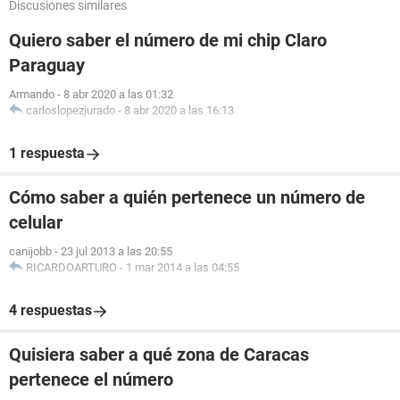
Discusiones similares
Quiero saber el número de mi chip Claro
Paraguay
Armando
-
8 abr 2020 a las 01:32
carloslopezjurado
-
8 abr 2020 a las 16:13
1 respuesta
Cómo saber a quién pertenece un número de
celular
canijobb
-
23 jul 2013 a las 20:55
RICARDOARTURO
-
1 mar 2014 a las 04:55
4 respuestas
Quisiera saber a qué zona de Caracas
pertenece el número