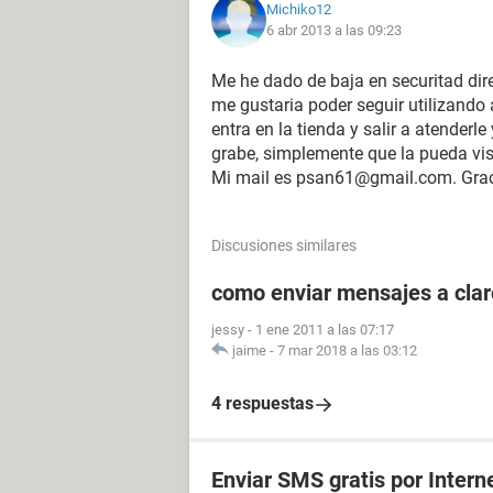
Michiko12
6 abr 2013 a las 09:23
Me he dado de baja en securitad dir
me gustaria poder seguir utilizando 
entra en la tienda y salir a atenderl
grabe, simplemente que la pueda vi
Mi mail es psan61@gmail.com. Gra
Discusiones similares
como enviar mensajes a clar
jessy
-
1 ene 2011 a las 07:17
jaime
-
7 mar 2018 a las 03:12
4 respuestas
Enviar SMS gratis por Intern