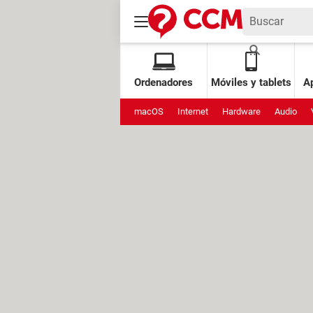
Ordenadores
Móviles y tablets
Ap
macOS
Internet
Hardware
Audio