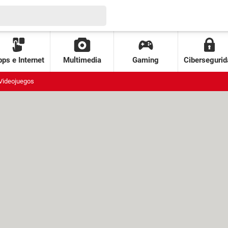
ps e Internet
Multimedia
Gaming
Cibersegurid
Videojuegos