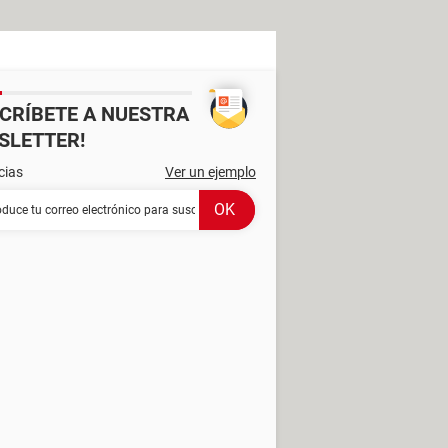
SCRÍBETE A NUESTRA
SLETTER!
cias
Ver un ejemplo