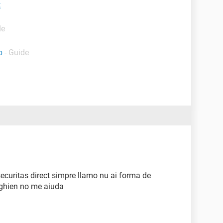
t
de
p
- Guide
curitas direct simpre llamo nu ai forma de
lghien no me aiuda