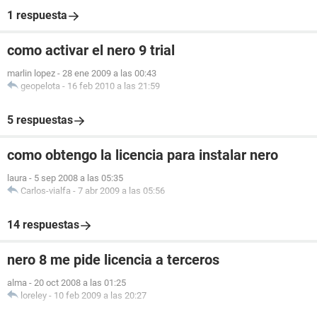
1 respuesta
como activar el nero 9 trial
marlin lopez
-
28 ene 2009 a las 00:43
geopelota
-
16 feb 2010 a las 21:59
5 respuestas
como obtengo la licencia para instalar nero
laura
-
5 sep 2008 a las 05:35
Carlos-vialfa
-
7 abr 2009 a las 05:56
14 respuestas
nero 8 me pide licencia a terceros
alma
-
20 oct 2008 a las 01:25
loreley
-
10 feb 2009 a las 20:27