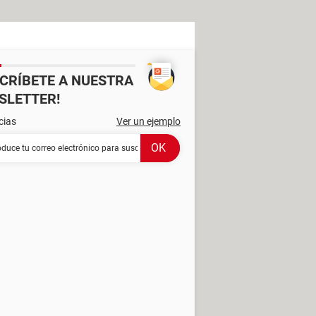
SCRÍBETE A NUESTRA
SLETTER!
cias
Ver un ejemplo