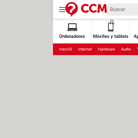
Ordenadores
Móviles y tablets
Ap
macOS
Internet
Hardware
Audio