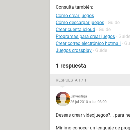
Consulta también:
Como crear juegos
Cómo descargar juegos
- Guide
Crear cuenta icloud
- Guide
Programas para crear juegos
- Guid
Crear correo electrónico hotmail
- Gu
Juegos crossplay
- Guide
1 respuesta
RESPUESTA 1 / 1
Jinvestiga
26 jul 2010 a las 08:00
Deseas crear videojuegos?... para 
Mínimo conocer un lenguaje de progr