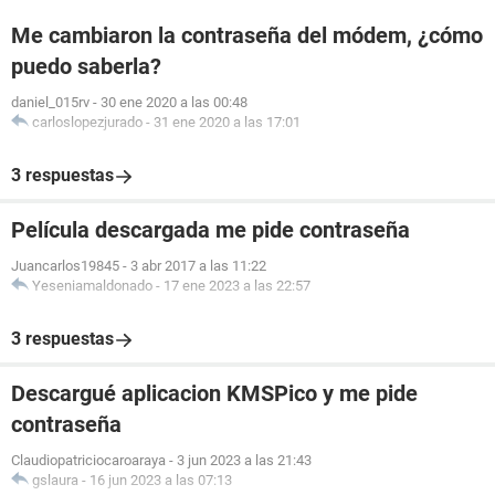
Me cambiaron la contraseña del módem, ¿cómo
puedo saberla?
daniel_015rv
-
30 ene 2020 a las 00:48
carloslopezjurado
-
31 ene 2020 a las 17:01
3 respuestas
Película descargada me pide contraseña
Juancarlos19845
-
3 abr 2017 a las 11:22
Yeseniamaldonado
-
17 ene 2023 a las 22:57
3 respuestas
Descargué aplicacion KMSPico y me pide
contraseña
Claudiopatriciocaroaraya
-
3 jun 2023 a las 21:43
gslaura
-
16 jun 2023 a las 07:13