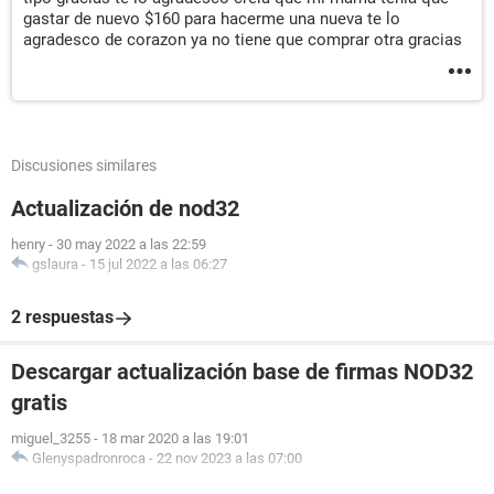
gastar de nuevo $160 para hacerme una nueva te lo
agradesco de corazon ya no tiene que comprar otra gracias
Discusiones similares
Actualización de nod32
henry
-
30 may 2022 a las 22:59
gslaura
-
15 jul 2022 a las 06:27
2 respuestas
Descargar actualización base de firmas NOD32
gratis
miguel_3255
-
18 mar 2020 a las 19:01
Glenyspadronroca
-
22 nov 2023 a las 07:00