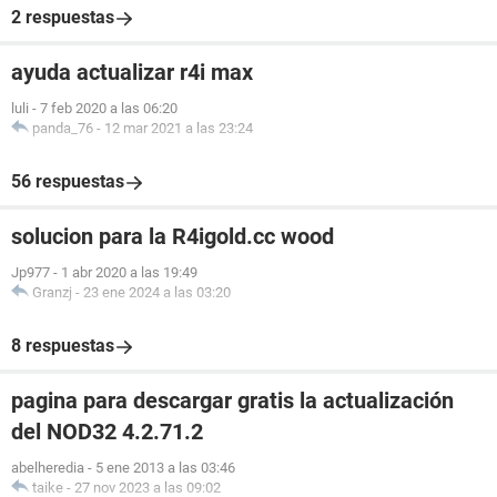
2 respuestas
ayuda actualizar r4i max
luli
-
7 feb 2020 a las 06:20
panda_76
-
12 mar 2021 a las 23:24
56 respuestas
solucion para la R4igold.cc wood
Jp977
-
1 abr 2020 a las 19:49
Granzj
-
23 ene 2024 a las 03:20
8 respuestas
pagina para descargar gratis la actualización
del NOD32 4.2.71.2
abelheredia
-
5 ene 2013 a las 03:46
taike
-
27 nov 2023 a las 09:02