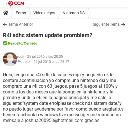
Foros
Videojuegos
Nintendo DSi
Tema Anterior
Siguiente Tema
R4i sdhc sistem update promblem?
Resuelto
/Cerrado
rock
- 25 jul 2010 a las 20:05
rock -
26 jul 2010 a las 23:17
Hola, tengo una r4i sdhc la caja es roja y pequeña ok le
contare acontinuacion yo compre una nintendo dsi y me
compraro una r4i con 63 juegos. pase 5 juegos al 100% y
como a los dos meses que la pongo en la nintendo y la
prendo y undi la r4i en la pagina principal y me sale lo
siguiente:"system date erro!please check nds sistem date."y
no puedo jugar ayudenme por favor como puedo areglarlo.si
tienen facebook o windows live messenger me mandan un
mensaje a joshua200953@hotmail.com gracias.