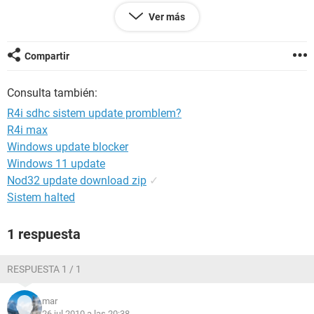
Ver más
< config>Windows XP / Safari 533.4</config>
Compartir
Consulta también:
R4i sdhc sistem update promblem?
R4i max
Windows update blocker
Windows 11 update
Nod32 update download zip
✓
Sistem halted
1 respuesta
RESPUESTA 1 / 1
mar
26 jul 2010 a las 20:38