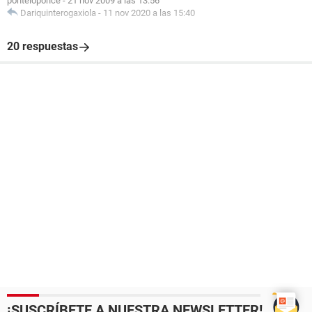
ponteloponce
-
21 nov 2009 a las 13:56
Dariquinterogaxiola
-
11 nov 2020 a las 15:40
20 respuestas
¡SUSCRÍBETE A NUESTRA NEWSLETTER!