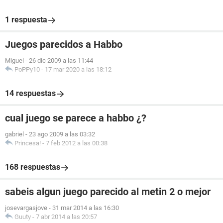
1 respuesta
Juegos parecidos a Habbo
Miguel
-
26 dic 2009 a las 11:44
PoPPy10
-
17 mar 2020 a las 18:12
14 respuestas
cual juego se parece a habbo ¿?
gabriel
-
23 ago 2009 a las 03:32
Princesa!
-
7 feb 2012 a las 00:38
168 respuestas
sabeis algun juego parecido al metin 2 o mejor
josevargasjove
-
31 mar 2014 a las 16:30
Guuty
-
7 abr 2014 a las 20:57