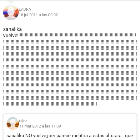
LAURA
16 jul 2011 a las 00:02
sanalika
vuelve!!!!!!!!!!!!!!!!!!!!!!!!!!!!!!!!!!!!!!!!!!!!!!!!!!!!!!!!!!!!!!!!!!!!!!!!!!!!!!!!!!!!!!!!!!!!!!!
!!!!!!!!!!!!!!!!!!!!!!!!!!!!!!!!!!!!!!!!!!!!!!!!!!!!!!!!!!!!!!!!!!!!!!!!!!!!!!!!!!!!!!!!!!!!!!!!!!!!!!!!!!!
!!!!!!!!!!!!!!!!!!!!!!!!!!!!!!!!!!!!!!!!!!!!!!!!!!!!!!!!!!!!!!!!!!!!!!!!!!!!!!!!!!!!!!!!!!!!!!!!!!!!!!!!!!!
!!!!!!!!!!!!!!!!!!!!!!!!!!!!!!!!!!!!!!!!!!!!!!!!!!!!!!!!!!!!!!!!!!!!!!!!!!!!!!!!!!!!!!!!!!!!!!!!!!!!!!!!!!!
!!!!!!!!!!!!!!!!!!!!!!!!!!!!!!!!!!!!!!!!!!!!!!!!!!!!!!!!!!!!!!!!!!!!!!!!!!!!!!!!!!!!!!!!!!!!!!!!!!!!!!!!!!!
!!!!!!!!!!!!!!!!!!!!!!!!!!!!!!!!!!!!!!!!!!!!!!!!!!!!!!!!!!!!!!!!!!!!!!!!!!!!!!!!!!!!!!!!!!!!!!!!!!!!!!!!!!!
!!!!!!!!!!!!!!!!!!!!!!!!!!!!!!!!!!!!!!!!!!!!!!!!!!!!!!!!!!!!!!!!!!!!!!!!!!!!!!!!!!!!!!!!!!!!!!!!!!!!!!!!!!!
!!!!!!!!!!!!!!!!!!!!!!!!!!!!!!!!!!!!!!!!!!!!!!!!!!!!!!!!!!!!!!!!!!!!!!!!!!!!!!!!!!!!!!!!!!!!!!!!!!!!!!!!!!!
!!!!!!!!!!!!!!!!!!!!!!!!!!!!!!!!!!!!!!!!!!!!!!!!!!!!!!!!!!!!!!!!!!!!!!!!!!!!!!!!!!!!!!!!!!!!!!!!!!!!!!!!!!!
!!!!!!!!!!!!!!!!!!!!!!!!!!!!!!!!!!!!!!!!!!!!!!!!!!!!!!!!!!!!!!!!!!!!!!!!!!!!!!!!!!!!!!!!!!!!!!!!!!!!!!!!!!!
!!!!!!!!!!!!!!!!!!!!!!!!!!!!!!!!!!!!!!!!!!!!!!!!!!!!!!!!!!!!!!!!!!!!!!!!!!!!!!!!!!!!!!!!!!!!!!!!!!!!!!!!!!!
!!!!!!!!!!!!!!!!!!!!!!!!!!!!!!!!!!!!!!!!!!!!!!!!!!!!!!!!!!!!!!!!!!!!!!!!!!!
niko
11 mar 2012 a las 11:39
sanalika NO vuelve,joer parece mentira a estas alturas... que