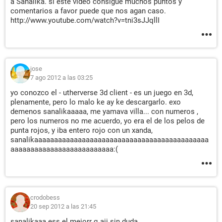
a Sanalika. si este video consigue muchos puntos y
comentarios a favor puede que nos agan caso.
http://www.youtube.com/watch?v=tni3sJJqllI
jose
7 ago 2012 a las 03:25
yo conozco el - utherverse 3d client - es un juego en 3d,
plenamente, pero lo malo ke ay ke descargarlo. exo
demenos sanalikaaaaa, me yamava villa... con numeros ,
pero los numeros no me acuerdo, yo era el de los pelos de
punta rojos, y iba entero rojo con un xanda,
sanalikaaaaaaaaaaaaaaaaaaaaaaaaaaaaaaaaaaaaaaaaaaaa
aaaaaaaaaaaaaaaaaaaaaaaaaa:(
crodobess
20 sep 2012 a las 21:45
sanalikaaa ess el mejorr q aii sin duda