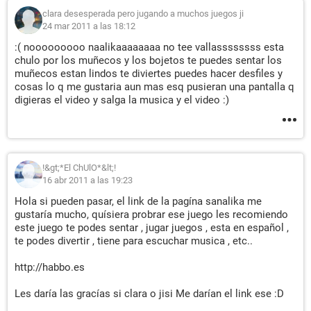
clara desesperada pero jugando a muchos juegos ji
24 mar 2011 a las 18:12
:( nooooooooo naalikaaaaaaaa no tee vallassssssss esta
chulo por los muñecos y los bojetos te puedes sentar los
muñecos estan lindos te diviertes puedes hacer desfiles y
cosas lo q me gustaria aun mas esq pusieran una pantalla q
digieras el video y salga la musica y el video :)
!&gt;*El ChUlO*&lt;!
16 abr 2011 a las 19:23
Hola si pueden pasar, el link de la pagína sanalika me
gustaría mucho, quísiera probrar ese juego les recomiendo
este juego te podes sentar , jugar juegos , esta en español ,
te podes divertir , tiene para escuchar musica , etc..
http://habbo.es
Les daría las gracías si clara o jisi Me darían el link ese :D