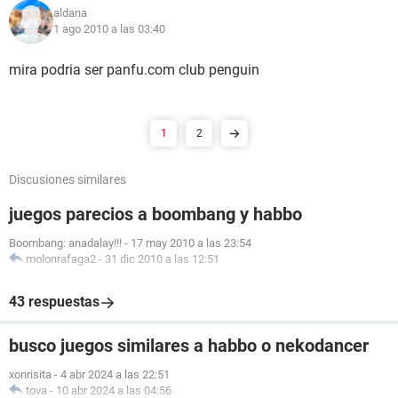
aldana
1 ago 2010 a las 03:40
mira podria ser panfu.com club penguin
1
2
Discusiones similares
juegos parecios a boombang y habbo
Boombang: anadalay!!!
-
17 may 2010 a las 23:54
molonrafaga2
-
31 dic 2010 a las 12:51
43 respuestas
busco juegos similares a habbo o nekodancer
xonrisita
-
4 abr 2024 a las 22:51
tova
-
10 abr 2024 a las 04:56