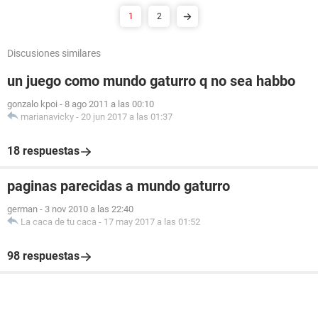
1
2
Discusiones similares
un juego como mundo gaturro q no sea habbo
gonzalo kpoi
-
8 ago 2011 a las 00:10
marianavicky
-
20 jun 2017 a las 01:37
18 respuestas
paginas parecidas a mundo gaturro
german
-
3 nov 2010 a las 22:40
La caca de tu caca
-
17 may 2017 a las 01:52
98 respuestas