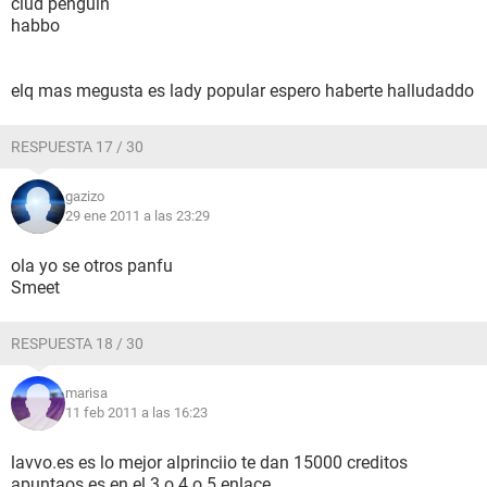
clud penguin
habbo
elq mas megusta es lady popular espero haberte halludaddo
RESPUESTA 17 / 30
gazizo
29 ene 2011 a las 23:29
ola yo se otros panfu
Smeet
RESPUESTA 18 / 30
marisa
11 feb 2011 a las 16:23
lavvo.es es lo mejor alprinciio te dan 15000 creditos
apuntaos es en el 3 o 4 o 5 enlace