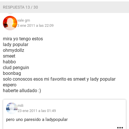
RESPUESTA 13 / 30
vale gm
3 ene 2011 a las 22:09
mira yo tengo estos
lady popular
ohmydollz
smeet
habbo
clud penguin
boonbag
solo conoscos esos mi favorito es smeet y lady popular
espero
haberte alludado :)
mili
23 ene 2011 a las 01:49
pero uno paresido a ladypopular