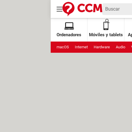
Ordenadores
Móviles y tablets
Ap
macOS
Internet
Hardware
Audio