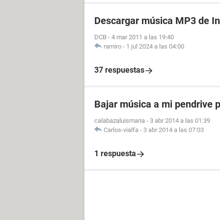
Monitor Monitor Plug and Play [No
Descargar música MP3 de In
Multimedia:
DCB
-
4 mar 2011 a las 19:40
Placa de sonido C-Media CMI9739A
ramiro
-
1 jul 2024 a las 04:00
Almacenamiento:
37 respuestas
Controlador IDE Controladora SiS PC
Disquetera Unidad de disquete
Disco rígido Maxtor 6E040L0 (40 GB
Bajar música a mi pendrive p
Disco óptico HL-DT-ST CD-ROM GC
Disco óptico SAMSUNG CD-ROM SH
calabazaluismaria
-
3 abr 2014 a las 01:39
Estado SMART de los discos rígido
Carlos-vialfa
-
3 abr 2014 a las 07:03
Particiones:
1 respuesta
C: (NTFS) [ TRIAL VERSION ]
E: (NTFS) 29196 MB (28050 MB libr
Tamaño total [ TRIAL VERSION ]
Dispositivos de entrada:
Teclado Dispositivo de teclado HID