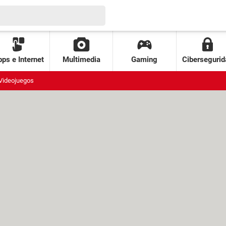
ps e Internet
Multimedia
Gaming
Cibersegurid
Videojuegos