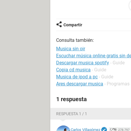
Versión EVEREST v5.50.2100/es
Módulo de rendimiento 2.5.292.0
Página Web
http://www.lavalys.co
Tipo de informe Asistente de inform
Compartir
Computadora IRMA (Equipo de Mari
Generador Usuario
Consulta también:
Sistema operativo Microsoft Windo
Fecha 2010-07-23
Musica sin oir
Hora 17:19
Escuchar música online gratis sin d
Descargar musica spotify
- Guide
Copia cd musica
- Guide
Resumen
Musica de ipod a pc
- Guide
Ares descargar musica
- Programas 
----------------------------------------------------------------
1 respuesta
Computadora:
Tipo de computadora Monoprocesad
RESPUESTA 1 / 1
Sistema operativo Microsoft Windo
Service Pack del sistema operativo 
Carlos Villagómez
278.797
Internet Explorer 8.0.6001.18702 (IE 