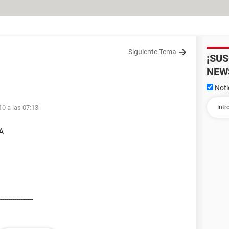
Siguiente Tema
¡SU
NEW
Noti
10 a las 07:13
A
----------------