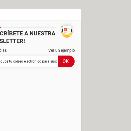
SCRÍBETE A NUESTRA
SLETTER!
cias
Ver un ejemplo