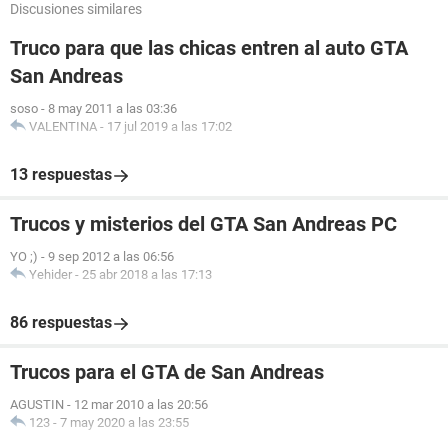
Discusiones similares
Truco para que las chicas entren al auto GTA
San Andreas
soso
-
8 may 2011 a las 03:36
VALENTINA
-
17 jul 2019 a las 17:02
13 respuestas
Trucos y misterios del GTA San Andreas PC
YO ;)
-
9 sep 2012 a las 06:56
Yehider
-
25 abr 2018 a las 17:13
86 respuestas
Trucos para el GTA de San Andreas
AGUSTIN
-
12 mar 2010 a las 20:56
123
-
7 may 2020 a las 23:55