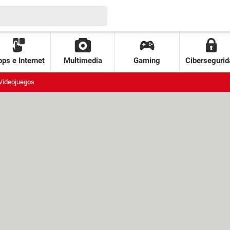
ps e Internet
Multimedia
Gaming
Cibersegurid
Videojuegos