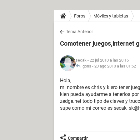
Foros
Móviles y tabletas
Tema Anterior
Comotener juegos,internet g
secak
- 22 jul 2010 a las 20:16
gons -
20 ago 2010 a las 01:52
Hola,
mi nombre es chris y kiero tener ju
kien pueda ayudarme a tenerlos por 
zedge.net todo tipo de claves y truc
supe como mi correo es secak_sk@
Compartir