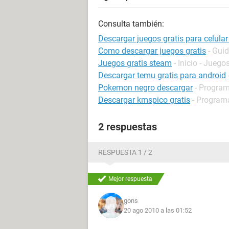
Consulta también:
Descargar juegos gratis para celular t
Como descargar juegos gratis
- Gui
Juegos gratis steam
- Inicio - Juego
Descargar temu gratis para android
Pokemon negro descargar
- Program
Descargar kmspico gratis
- Programa
2 respuestas
RESPUESTA 1 / 2
Mejor respuesta
gons
20 ago 2010 a las 01:52