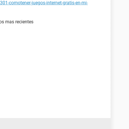
301-comotener-juegos-internet-gratis-en-mi-
elos mas recientes