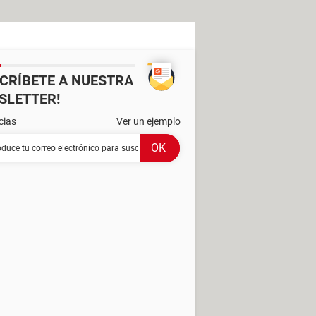
SCRÍBETE A NUESTRA
SLETTER!
cias
Ver un ejemplo