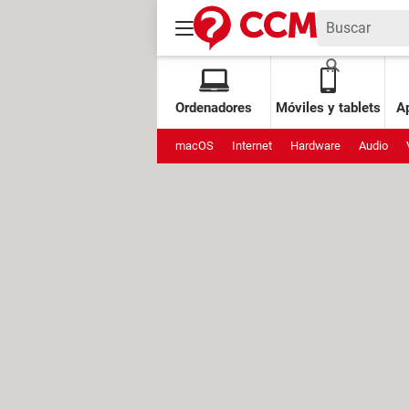
Ordenadores
Móviles y tablets
Ap
macOS
Internet
Hardware
Audio