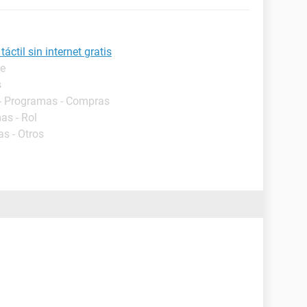
áctil sin internet gratis
de
s
- Programas - Compras
as - Rol
s - Otros