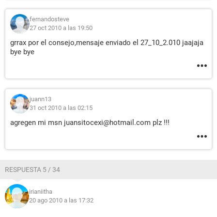
fernandosteve
27 oct 2010 a las 19:50
grrax por el consejo,mensaje enviado el 27_10_2.010 jaajaja
bye bye
juann13
31 oct 2010 a las 02:15
agregen mi msn juansitocexi@hotmail.com plz !!!
RESPUESTA 5 / 34
irianiitha
20 ago 2010 a las 17:32