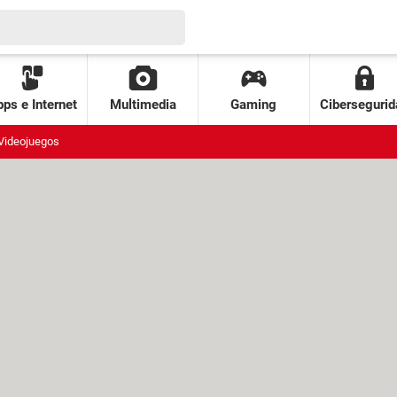
ps e Internet
Multimedia
Gaming
Cibersegurid
Videojuegos