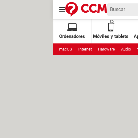
Ordenadores
Móviles y tablets
Ap
macOS
Internet
Hardware
Audio