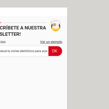
SCRÍBETE A NUESTRA
SLETTER!
cias
Ver un ejemplo