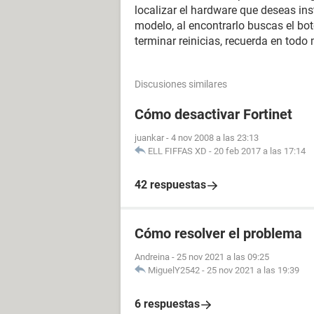
localizar el hardware que deseas ins
modelo, al encontrarlo buscas el bot
terminar reinicias, recuerda en tod
Discusiones similares
Cómo desactivar Fortinet
juankar
-
4 nov 2008 a las 23:13
ELL FIFFAS XD
-
20 feb 2017 a las 17:14
42 respuestas
Cómo resolver el problema
Andreina
-
25 nov 2021 a las 09:25
MiguelY2542
-
25 nov 2021 a las 19:39
6 respuestas