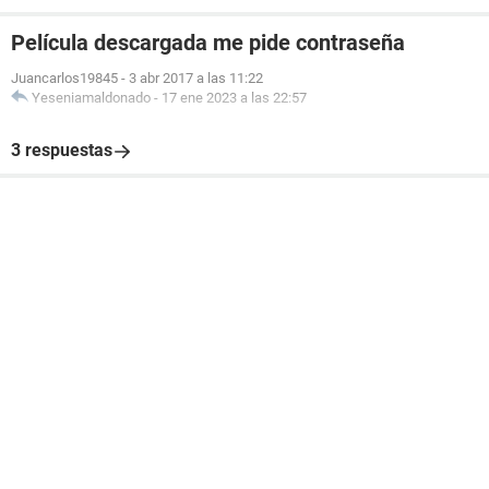
Película descargada me pide contraseña
Juancarlos19845
-
3 abr 2017 a las 11:22
Yeseniamaldonado
-
17 ene 2023 a las 22:57
3 respuestas