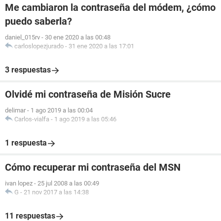
Me cambiaron la contraseña del módem, ¿cómo
puedo saberla?
daniel_015rv
-
30 ene 2020 a las 00:48
carloslopezjurado
-
31 ene 2020 a las 17:01
3 respuestas
Olvidé mi contraseña de Misión Sucre
delimar
-
1 ago 2019 a las 00:04
Carlos-vialfa
-
1 ago 2019 a las 05:46
1 respuesta
Cómo recuperar mi contraseña del MSN
ivan lopez
-
25 jul 2008 a las 00:49
G
-
21 nov 2017 a las 14:38
11 respuestas