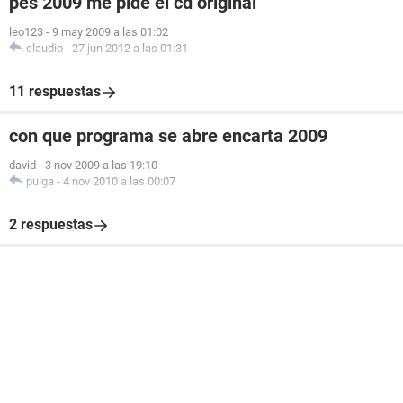
pes 2009 me pide el cd original
leo123
-
9 may 2009 a las 01:02
claudio
-
27 jun 2012 a las 01:31
11 respuestas
con que programa se abre encarta 2009
david
-
3 nov 2009 a las 19:10
pulga
-
4 nov 2010 a las 00:07
2 respuestas