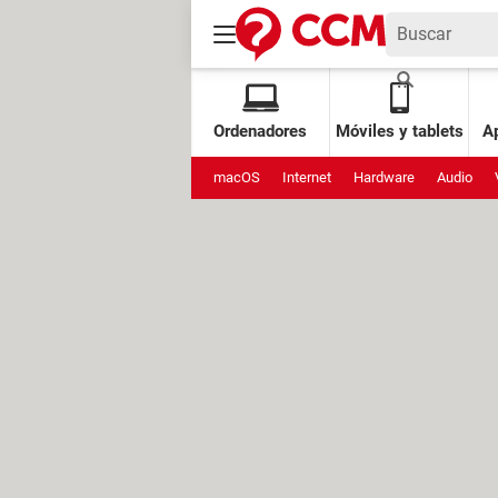
Ordenadores
Móviles y tablets
Ap
macOS
Internet
Hardware
Audio