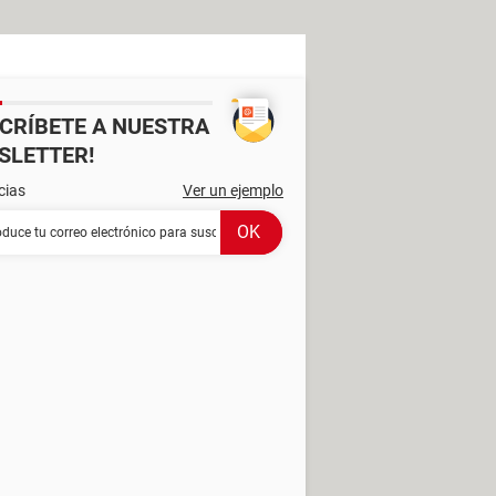
SCRÍBETE A NUESTRA
SLETTER!
cias
Ver un ejemplo