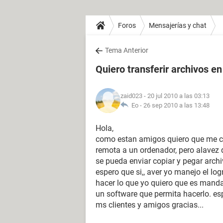
Foros
Mensajerías y chat
Tema Anterior
Quiero transferir archivos e
zaid023
- 20 jul 2010 a las 03:13
Eo -
26 sep 2010 a las 13:48
Hola,
como estan amigos quiero que me co
remota a un ordenador, pero alavez 
se pueda enviar copiar y pegar archi
espero que si,, aver yo manejo el l
hacer lo que yo quiero que es mandar
un software que permita hacerlo. es
ms clientes y amigos gracias...