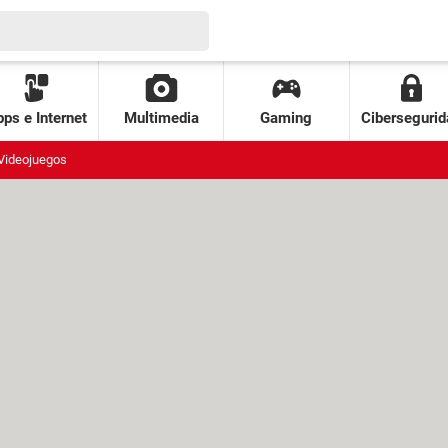
ps e Internet
Multimedia
Gaming
Cibersegurid
Videojuegos