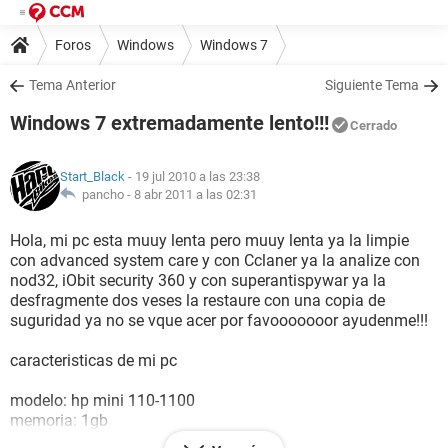
Foros
Windows
Windows 7
Tema Anterior
Siguiente Tema
Windows 7 extremadamente lento!!!
Cerrado
Start_Black
- 19 jul 2010 a las 23:38
pancho -
8 abr 2011 a las 02:31
Hola, mi pc esta muuy lenta pero muuy lenta ya la limpie
con advanced system care y con Cclaner ya la analize con
nod32, iObit security 360 y con superantispywar ya la
desfragmente dos veses la restaure con una copia de
suguridad ya no se vque acer por favooooooor ayudenme!!!
caracteristicas de mi pc
modelo: hp mini 110-1100
memoria: 1gb
edicion de windows: windows 7 ultimate