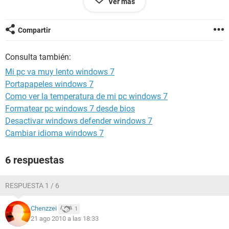
Ver más
procesador: intel atom
se que van a desir que es por que tengo windows 7 ultimate
Compartir
en una netbook pero NO ESTABA LENTA CORRIA MEJOR
QUE UNA PC DE ESCRITORIO...
Consulta también:
Mi pc va muy lento windows 7
Portapapeles windows 7
Como ver la temperatura de mi pc windows 7
Formatear pc windows 7 desde bios
Desactivar windows defender windows 7
Cambiar idioma windows 7
6 respuestas
RESPUESTA 1 / 6
Chenzzei
1
21 ago 2010 a las 18:33