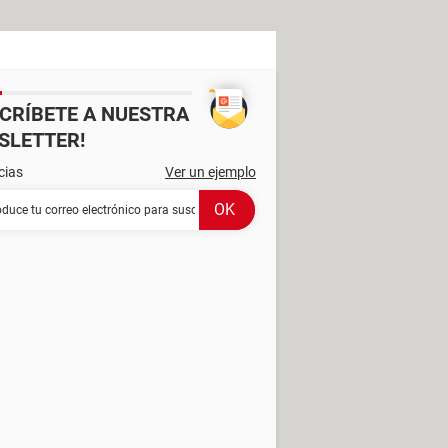
SCRÍBETE A NUESTRA
SLETTER!
cias
Ver un ejemplo