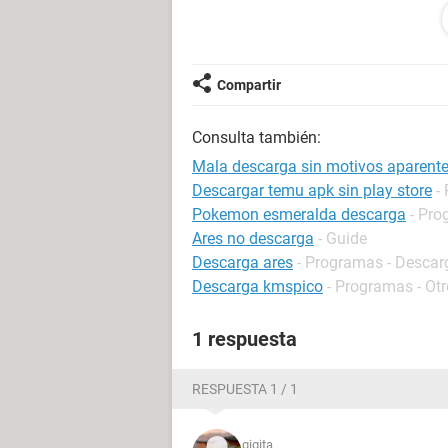
AMD Athlon 7750 Dual-Core
Processor 2.71 Ghz, 896 MB RAM
Windows XP (sp2)
Compartir
modem ZTE ZXDSL831 series [ether
Consulta también:
Mala descarga sin motivos aparent
Descargar temu apk sin play store
-
Pokemon esmeralda descarga
- Pro
Ares no descarga
- Guide
Descarga ares
- Programas - Descarg
Descarga kmspico
- Programas - Ot
1 respuesta
RESPUESTA 1 / 1
gigita