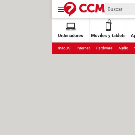
Ordenadores
Móviles y tablets
Ap
macOS
Internet
Hardware
Audio