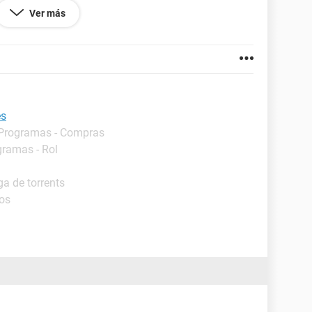
Ver más
net]
es
 Programas - Compras
gramas - Rol
a de torrents
ros