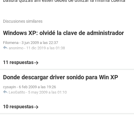
basura quizas ahi esten debes de utilizar la misma cuenta
Discusiones similares
Windows XP: olvidé la clave de administrador
Filomena
-
3 jun 2009 a las 22:37
anonimo
-
11 dic 2019 a las 01:38
11 respuestas
Donde descargar driver sonido para Win XP
cysayin
-
6 feb 2009 a las 19:26
LeoGatito
-
5 may 2009 a las 01:10
10 respuestas