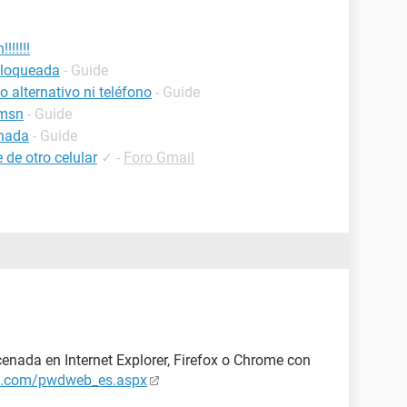
!!!!!
bloqueada
- Guide
 alternativo ni teléfono
- Guide
 msn
- Guide
inada
- Guide
de otro celular
✓
-
Foro Gmail
cenada en Internet Explorer, Firefox o Chrome con
e.com/pwdweb_es.aspx