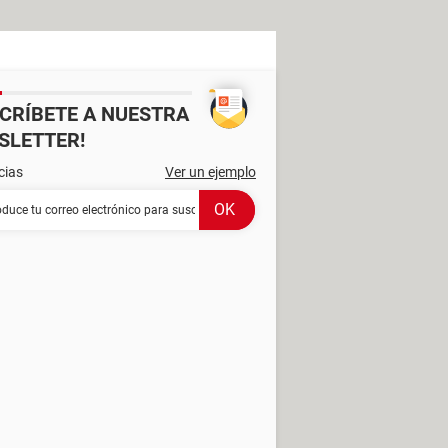
SCRÍBETE A NUESTRA
SLETTER!
cias
Ver un ejemplo