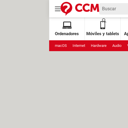
Ordenadores
Móviles y tablets
Ap
macOS
Internet
Hardware
Audio