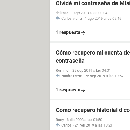
Olvidé mi contraseña de Mis
delimar
-
1 ago 2019 a las 00:04
Carlos-vialfa
-
1 ago 2019 a las 05:46
1 respuesta
Cómo recupero mi cuenta de 
contraseña
Rommel
-
25 sep 2019 a las 04:01
zandra.rivera
-
25 sep 2019 a las 19:57
1 respuesta
Como recupero historial d c
Rosy
-
8 dic 2008 a las 01:50
Carlos
-
24 feb 2019 a las 18:21