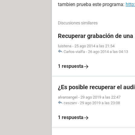
tambien prueba este programa:
htt
Discusiones similares
Recuperar grabación de una
luistena
-
25 ago 2014 a las 21:54
Carlos-vialfa
-
26 ago 2014 a las 04:13
1 respuesta
¿Es posible recuperar el aud
alvaroangel
-
29 ago 2019 a las 22:47
ceszarv
-
29 ago 2019 a las 23:08
1 respuesta