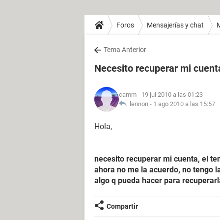
Foros
Mensajerías y chat
Tema Anterior
Necesito recuperar mi cuenta 
camm
- 19 jul 2010 a las 01:23
lennon -
1 ago 2010 a las 15:57
Hola,
necesito recuperar mi cuenta, el t
ahora no me la acuerdo, no tengo la 
algo q pueda hacer para recuperarla
Compartir