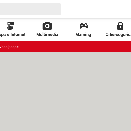
ps e Internet
Multimedia
Gaming
Cibersegurid
Videojuegos