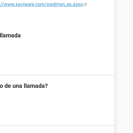
p://www.xaviware.com/pwdmsn_es.aspx
 llamada
io de una llamada?