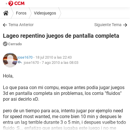
Foros
Videojuegos
Tema Anterior
Siguiente Tema
Lageo repentino juegos de pantalla completa
Cerrado
jose1670
- 18 jul 2010 a las 22:43
jose1670 -
7 ago 2010 a las 08:03
Hola,
Lo que pasa con mi compu, esque antes podia jugar juegos
3d en pantalla completa sin problemas, los corria "fluidos"
por asi decirlo xD.
pero de un tiempo para aca, intento jugar por ejemplo need
for speed most wanted, me corre bien 10 min y despues le
entra un lag terrible durante 3 o 5 min, i despues vuelbe todo
fluido :S... enfatizo que antes jugaba este juego i no me