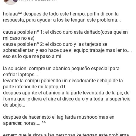
Microprocesador: Procesador Intel® Pentium® 4
Memoria RAM: 512 MB
Disco Duro: 1.1 GB
holaaa^^ despues de todo este tiempo, porfin di con la
S.O.: Windows 98/ME/00/XP
respuesta, para ayudar a los ke tengan este problema...
Otros: Tarjeta aceleradora 3D 64 MB
causa posible nº 1: el disco duro esta dañado(cosa que en
Como veran cumple con los requerimientos...
mi caso no es)
causa posible nº 2: el disco duro y las tarjetas se
insisto, no solo es con este juego, con fable tambien que
sobrecalientan y eso hace que el equipo trabaje mas lento....
pide menos requerimientos...
eso es lo que me paso a mi
quisiera saber sl alguno de ustedes tiene alguna solucion
la solucion: compre un abanico pequeño especial para
para este problema (que no sea comprar otra pc)
enfriar laptops...
levante la compu poniendo un desodorante debajo de la
Gracias de antemano por su atencion ^^
parte inferior de mi laptop xD
despues apunte el abanico a la parte levantada de la pc, de
forma que le diera el aire al disco duro y a toda la superficie
de abajo...
despues de hacer esto el lag tarda mushooo mas en
aparecer, horas.... ^^
espero que le sirva a las personas ke tengan este problema