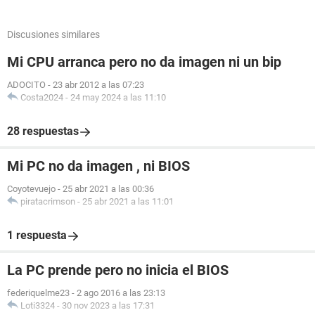
Discusiones similares
Mi CPU arranca pero no da imagen ni un bip
ADOCITO
-
23 abr 2012 a las 07:23
Costa2024
-
24 may 2024 a las 11:10
28 respuestas
Mi PC no da imagen , ni BIOS
Coyotevuejo
-
25 abr 2021 a las 00:36
piratacrimson
-
25 abr 2021 a las 11:01
1 respuesta
La PC prende pero no inicia el BIOS
federiquelme23
-
2 ago 2016 a las 23:13
Loti3324
-
30 nov 2023 a las 17:31