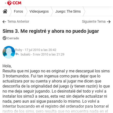
Foros
Videojuegos
Juego: The Sims
Tema Anterior
Siguiente Tema
Sims 3. Me registré y ahora no puedo jugar
Cerrado
Ruby
- 17 jul 2010 a las 20:42
bubalú -
5 nov 2010 a las 21:29
Hola,
Resulta que mi juego no es original y me descargué los sims
3 trotamundos. Fui tan ingenua como para dejar que lo
actualizara por su cuenta y ahora al jugar me dicen que
desconfía de la originalidad del juego (y tienen razón) lo que
no me deja seguir jugando. Lo desinstalé del todo y volví a
instalar los sims3 a secas, esta vez sin dejarle actualizar ni
nada, pero aun así sigue pasando lo mismo. Lo volví a
intentar buscando en el registro del ordenador para borrar el
rastro de los sims, pero resulta que no encuentra nada en el