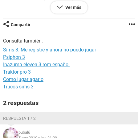
registro.. No se que hacer para volver a jugar y no quiero
Ver más
comprármelos originales por el momento. ¿Alguien sabe
como solucionarlo sin acudir a la dramatica solucion de un
formateo?
Compartir
Consulta también:
Sims 3. Me registré y ahora no puedo jugar
Psiphon 3
Inazuma eleven 3 rom español
Traktor pro 3
Como jugar agario
Trucos sims 3
2 respuestas
RESPUESTA 1 / 2
bubalú
5 nov 2010 a las 21:29